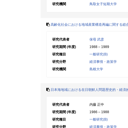
研究機関
鳥取女子短期大学
高齢化社会における地域産業構造再編に関する総
研究代表者
保母 武彦
研究期間 (年度)
1988 – 1989
研究種目
一般研究(B)
研究分野
経済事情・政策学
研究機関
島根大学
日本海地域における在日朝鮮人問題歴史的・経済
研究代表者
内藤 正中
研究期間 (年度)
1986 – 1988
研究種目
一般研究(B)
研究分野
経済事情・政策学