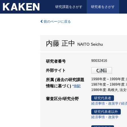
研究課題をさがす
研究者をさがす
前のページに戻る
内藤 正中
NAITO Seichu
90032416
研究者番号
外部サイト
1998年度 – 1999年
所属 (過去の研究課題
1987年度 – 1989年度
情報に基づく)
*注記
1986年度: 島根大, 法
研究代表者
審査区分/研究分野
経済事情・政策学
/
経
研究代表者以外
経済事情・政策学