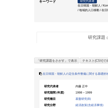
研究代表者
キーワード
在日韓国・朝鮮人 / Korean 
/ 地域的人口移動 / 
研究課題
(
在日韓国・朝鮮人の定住条件整備に関する基礎的
研究代表者
内藤 正中
研究期間 (年度)
1998 – 1999
研究種目
基盤研究(B)
研究分野
経済政策(含経済事情)