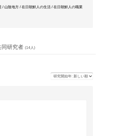
pan / 過疎問題 / 山陰地方 / 在日朝鮮人の生活 / 在日朝鮮人の職業
共同研究者
(
14
人)