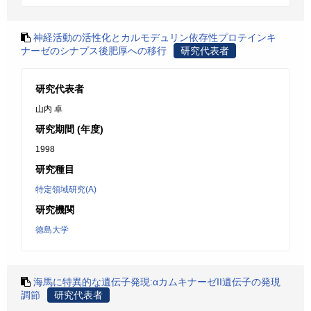
神経活動の活性化とカルモデュリン依存性プロテインキ
ナーゼのシナプス後肥厚への移行
研究代表者
研究代表者
山内 卓
研究期間 (年度)
1998
研究種目
特定領域研究(A)
研究機関
徳島大学
海馬に特異的な遺伝子発現:αカムキナーゼII遺伝子の発現
調節
研究代表者