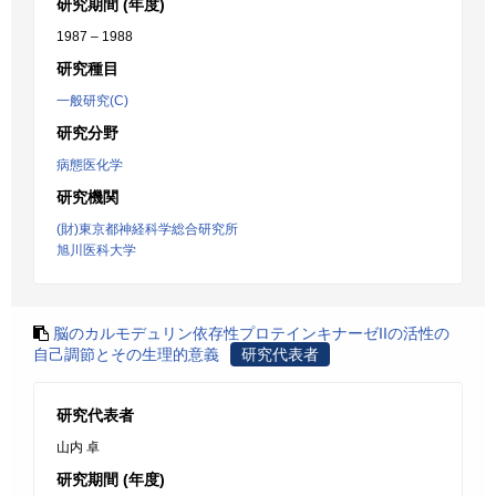
研究期間 (年度)
1987 – 1988
研究種目
一般研究(C)
研究分野
病態医化学
研究機関
(財)東京都神経科学総合研究所
旭川医科大学
脳のカルモデュリン依存性プロテインキナーゼIIの活性の
自己調節とその生理的意義
研究代表者
研究代表者
山内 卓
研究期間 (年度)