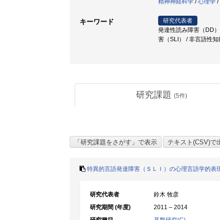
精神神経科学
/
心理学
/
研究代表者
キーワード
発達性読み障害（DD） /
害（SLI） / 非言語性
研究課題
(
5
件)
特異的言語発達障害（ＳＬＩ）の心理言語学的表
研究代表者
鈴木 牧彦
研究期間 (年度)
2011 – 2014