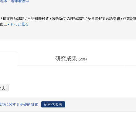
地域・老年看護学
 構文理解課題 / 言語機能検査 / 関係節文の理解課題 / かき混ぜ文言語課題 / 作業記憶
知能
…
もっと見る
研究成果
(
2
件)
現型に関する基礎的研究
研究代表者