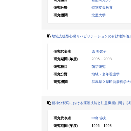
研究種目
基盤研究(C)
研究分野
特別支援教育
研究機関
北里大学
地域支援型心臓リハビリテーションの有効性評価
研究代表者
原 美弥子
研究期間 (年度)
2006 – 2008
研究種目
萌芽研究
研究分野
地域・老年看護学
研究機関
群馬県立県民健康科学大
精神分裂病における運動技能と注意機能に関する
研究代表者
中島 節夫
研究期間 (年度)
1996 – 1998