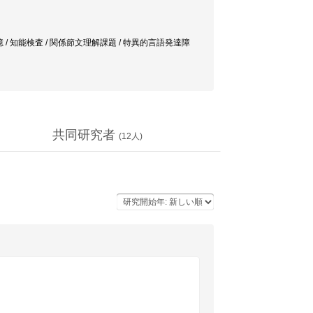
 / 知能検査 / 関係節文理解課題 / 特異的言語発達障
共同研究者
(
12
人)