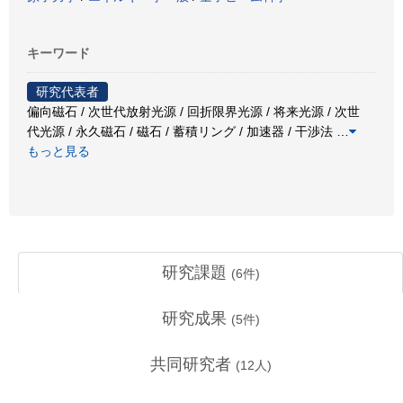
キーワード
研究代表者
偏向磁石 / 次世代放射光源 / 回折限界光源 / 将来光源 / 次世
代光源 / 永久磁石 / 磁石 / 蓄積リング / 加速器 / 干渉法
…
もっと見る
研究課題
(
6
件)
研究成果
(
5
件)
共同研究者
(
12
人)