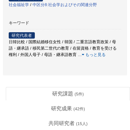
社会福祉学
/
中区分8:社会学およびその関連分野
キーワード
研究代表者
日韓比較 / 国際結婚移住女性 / 韓国 / 二重言語教育政策 / 母
語・継承語 / 移民第二世代の教育 / 在留資格 / 教育を受ける
権利 / 外国人母子 / 母語・継承語教育
…
もっと見る
研究課題
(
5
件)
研究成果
(
42
件)
共同研究者
(
15
人)