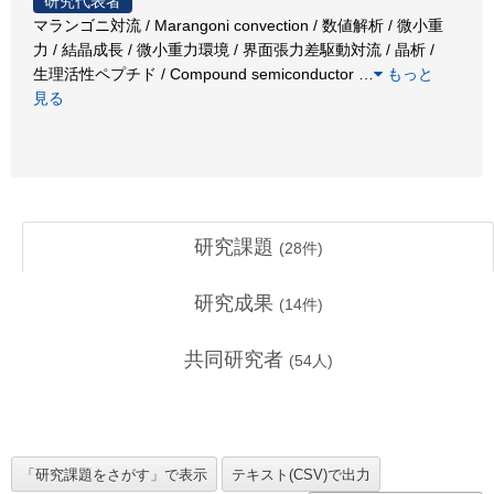
研究代表者
マランゴニ対流 / Marangoni convection / 数値解析 / 微小重
力 / 結晶成長 / 微小重力環境 / 界面張力差駆動対流 / 晶析 /
生理活性ペプチド / Compound semiconductor
…
もっと
見る
研究課題
(
28
件)
研究成果
(
14
件)
共同研究者
(
54
人)