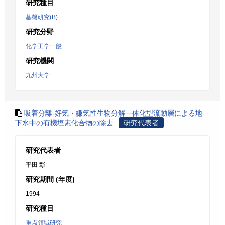
研究種目
基盤研究(B)
研究分野
化学工学一般
研究機関
九州大学
吸着分離-好気・嫌気性生物分解一体化型流動層による地
下水中の有機塩素化合物の除去
研究代表者
研究代表者
平田 彰
研究期間 (年度)
1994
研究種目
重点領域研究