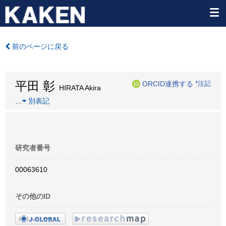
前のページに戻る
平田 彰
ORCID連携する
*注記
HIRATA Akira
…
別表記
研究者番号
00063610
その他のID