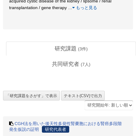
acquired cystic disease of the kidney / lipsome / renal
transplantation / gene therapy
…
もっと見る
研究課題
(
3
件)
共同研究者
(
7
人)
CGH法を用いた後天性多発性腎嚢胞における腎癌多段階
発生仮説の証明
研究代表者