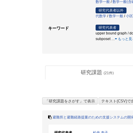
数学一般
/
数学一般(含
研究代表者以外
代数学
/
数学一般
/
小区
研究代表者
キーワード
upper bound graph / 
subposet
…
もっと見
研究課題
(
21
件)
避難所と避難経路提案のための支援システムの開
研究代表者
松井 泰子