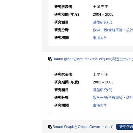
研究代表者
土屋 守正
研究期間 (年度)
2004 – 2005
研究種目
基盤研究(C)
研究分野
数学一般(含確率論・統計
研究機関
東海大学
Bound graphとnon-maximal cliqueの関連につい
研究代表者
土屋 守正
研究期間 (年度)
2002 – 2003
研究種目
基盤研究(C)
研究分野
数学一般(含確率論・統計
研究機関
東海大学
Bound GraphとClique Coverについて
研究代