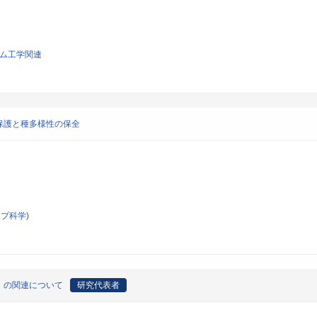
テム工学関連
保護と種多様性の保全
プ科学)
ｌの関連について
研究代表者