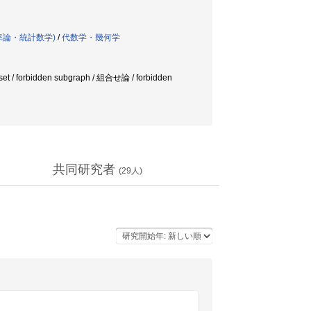
率論・統計数学)
/
代数学・幾何学
et / forbidden subgraph / 組合せ論 / forbidden
共同研究者
(
29
人)