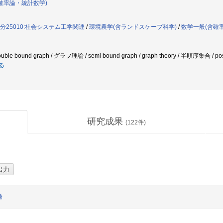
確率論・統計数学)
分25010:社会システム工学関連
/
環境農学(含ランドスケープ科学)
/
数学一般(含確
double bound graph / グラフ理論 / semi bound graph / graph theory / 半順序集合 / pos
る
研究成果
(
122
件)
発