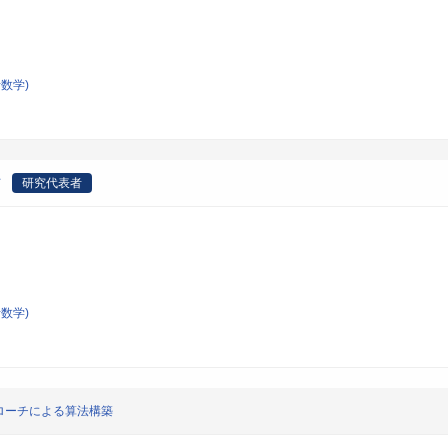
数学)
て
研究代表者
数学)
ローチによる算法構築