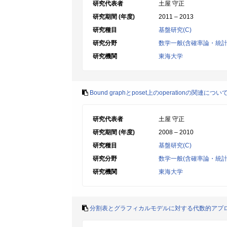
研究代表者
土屋 守正
研究期間 (年度)
2011 – 2013
研究種目
基盤研究(C)
研究分野
数学一般(含確率論・統計
研究機関
東海大学
Bound graphとposet上のoperationの関連につい
研究代表者
土屋 守正
研究期間 (年度)
2008 – 2010
研究種目
基盤研究(C)
研究分野
数学一般(含確率論・統計
研究機関
東海大学
分割表とグラフィカルモデルに対する代数的アプ