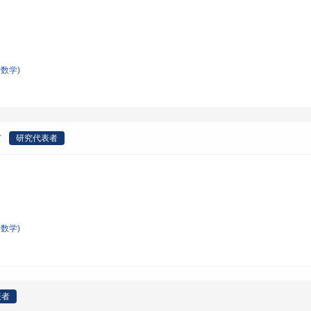
数学)
て
研究代表者
数学)
表者