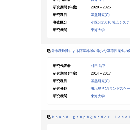
研究期間 (年度)
2020 – 2025
研究種目
基盤研究(C)
審査区分
小区分25010:社会シス
研究機関
東海大学
外来種駆除による阿蘇地域の希少な草原性昆虫の
研究代表者
村田 浩平
研究期間 (年度)
2014 – 2017
研究種目
基盤研究(C)
研究分野
環境農学(含ランドスケー
研究機関
東海大学
Ｂｏｕｎｄ ｇｒａｐｈとｏｒｄｅｒ ｉｄｅａ