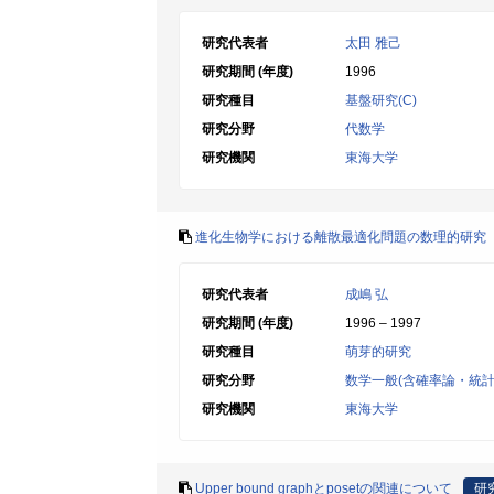
研究代表者
太田 雅己
研究期間 (年度)
1996
研究種目
基盤研究(C)
研究分野
代数学
研究機関
東海大学
進化生物学における離散最適化問題の数理的研究
研究代表者
成嶋 弘
研究期間 (年度)
1996 – 1997
研究種目
萌芽的研究
研究分野
数学一般(含確率論・統計
研究機関
東海大学
Upper bound graphとposetの関連について
研