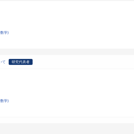
数学)
ついて
研究代表者
数学)