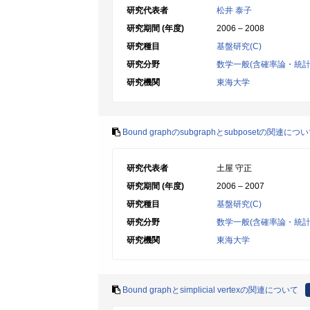
研究代表者
松井 泰子
研究期間 (年度)
2006 – 2008
研究種目
基盤研究(C)
研究分野
数学一般(含確率論・統計
研究機関
東海大学
Bound graphのsubgraphとsubposetの関連につ
研究代表者
土屋 守正
研究期間 (年度)
2006 – 2007
研究種目
基盤研究(C)
研究分野
数学一般(含確率論・統計
研究機関
東海大学
Bound graphとsimplicial vertexの関連について