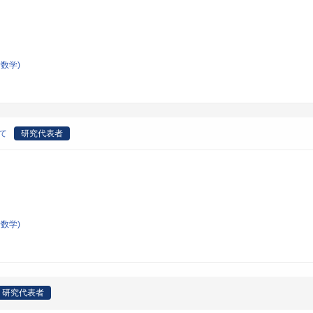
数学)
いて
研究代表者
数学)
研究代表者