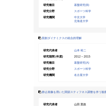
研究種目
基盤研究(B)
研究分野
スポーツ科学
研究機関
中京大学
北海道大学
競創ダイナミクスの統合的理解
研究代表者
山本 裕二
研究期間 (年度)
2012 – 2015
研究種目
基盤研究(A)
研究分野
スポーツ科学
研究機関
名古屋大学
静止画像を用いた関節スティフネス調整を伴う観
研究代表者
山田 憲政