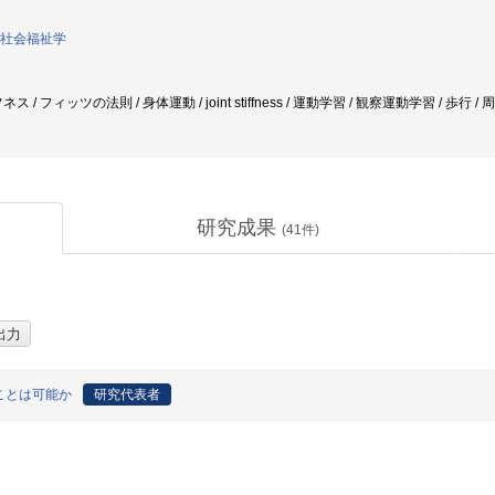
社会福祉学
/ フィッツの法則 / 身体運動 / joint stiffness / 運動学習 / 観察運動学習 / 歩行 /
研究成果
(
41
件)
ことは可能か
研究代表者