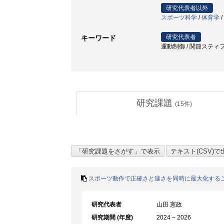
研究代表者以外
スポーツ科学
/
体育学
/
研究代表者
キーワード
運動制御 / 関節スティフネス 
研究課題
(
15
件)
スポーツ動作で正確さと速さを同時に最大化する
研究代表者
山田 憲政
研究期間 (年度)
2024 – 2026