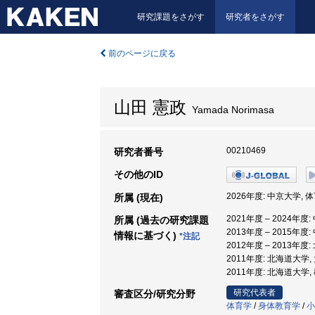
研究課題をさがす
研究者をさがす
前のページに戻る
山田 憲政
Yamada Norimasa
00210469
研究者番号
その他のID
2026年度: 中京大学,
所属 (現在)
2021年度 – 2024年
所属 (過去の研究課題
2013年度 – 2015年
情報に基づく)
*注記
2012年度 – 2013年
2011年度: 北海道大学
2011年度: 北海道大学
研究代表者
審査区分/研究分野
体育学
/
身体教育学
/
小