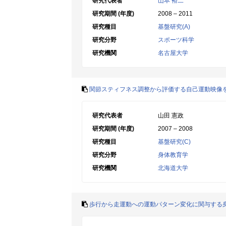
研究代表者
山本 裕二
研究期間 (年度)
2008 – 2011
研究種目
基盤研究(A)
研究分野
スポーツ科学
研究機関
名古屋大学
関節スティフネス調整から評価する自己運動映像
研究代表者
山田 憲政
研究期間 (年度)
2007 – 2008
研究種目
基盤研究(C)
研究分野
身体教育学
研究機関
北海道大学
歩行から走運動への運動パターン変化に関与する