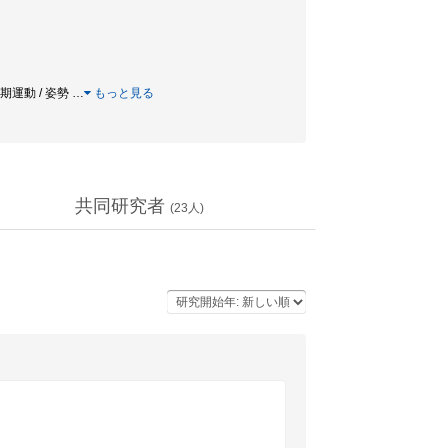
 周期運動 / 姿勢
…
もっと見る
共同研究者
(
23
人)