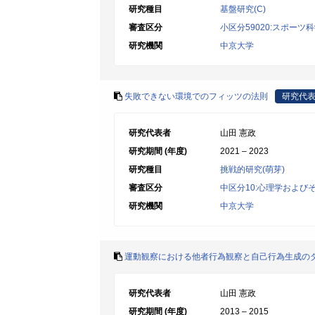
研究種目
基盤研究(C)
審査区分
小区分59020:スポーツ
研究機関
中京大学
失敗できない環境でのフィッツの法則
研究代
研究代表者
山田 憲政
研究期間 (年度)
2021 – 2023
研究種目
挑戦的研究(萌芽)
審査区分
中区分10:心理学および
研究機関
中京大学
運動観察における他者行為観察と自己行為生成の
研究代表者
山田 憲政
研究期間 (年度)
2013 – 2015