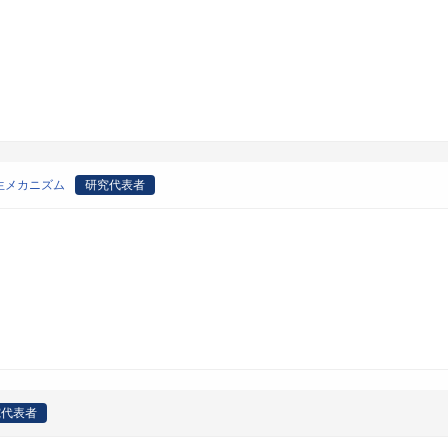
生メカニズム
研究代表者
究代表者