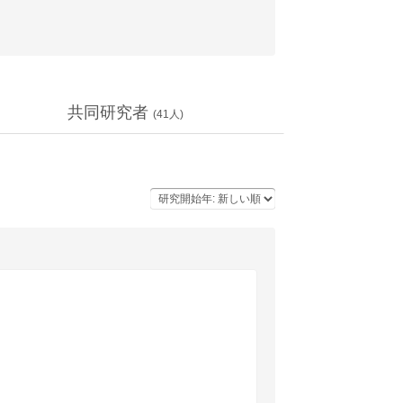
共同研究者
(
41
人)