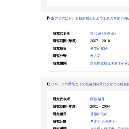
東アジアにおける初期都宮および王墓の考古学的
研究代表者
寺沢 薫 (寺澤 薫)
研究期間 (年度)
2007 – 2010
研究種目
基盤研究(A)
研究分野
考古学
研究機関
奈良県立橿原考古学研究
パルミラの葬制とその社会的背景にかかわる総合
研究代表者
西藤 清秀
研究期間 (年度)
2001 – 2004
研究種目
基盤研究(A)
研究分野
考古学(含先史学)