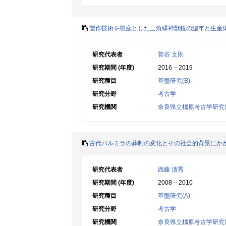
製作技術を視座とした三角縁神獣鏡の編年と生産
研究代表者
菅谷 文則
研究期間 (年度)
2016 – 2019
研究種目
基盤研究(B)
研究分野
考古学
研究機関
奈良県立橿原考古学研究
古代パルミラの葬制の変化とその社会的背景にか
研究代表者
西藤 清秀
研究期間 (年度)
2008 – 2010
研究種目
基盤研究(A)
研究分野
考古学
研究機関
奈良県立橿原考古学研究