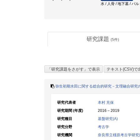
水 / 人骨 / 地下墓 / パ
研究課題
(
5
件)
弥生初期水田に関する総合的研究－文理融合研究
研究代表者
本村 充保
研究期間 (年度)
2016 – 2019
研究種目
基盤研究(A)
研究分野
考古学
研究機関
奈良県立橿原考古学研究