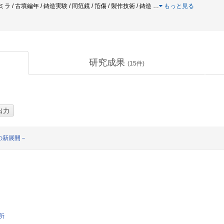
ルミラ / 古墳編年 / 鋳造実験 / 同笵鏡 / 笵傷 / 製作技術 / 鋳造
…
もっと見る
研究成果
(
15
件)
の新展開－
所