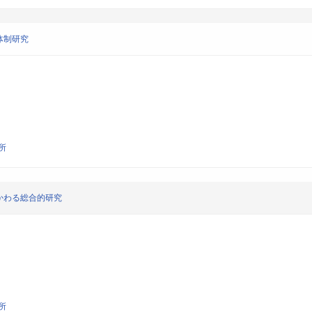
体制研究
所
かわる総合的研究
所