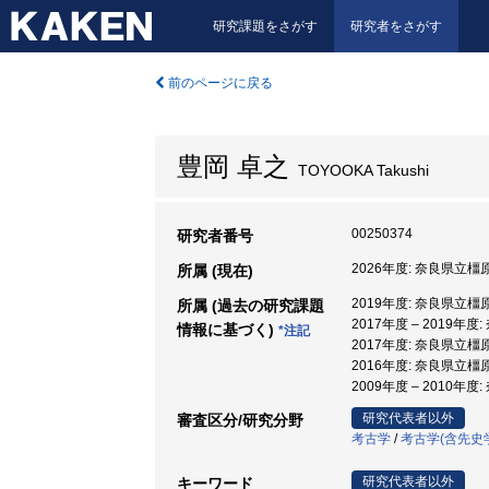
研究課題をさがす
研究者をさがす
前のページに戻る
豊岡 卓之
TOYOOKA Takushi
00250374
研究者番号
2026年度: 奈良県立
所属 (現在)
2019年度: 奈良県立
所属 (過去の研究課題
2017年度 – 2019
情報に基づく)
*注記
2017年度: 奈良県立橿
2016年度: 奈良県立橿
2009年度 – 2010
研究代表者以外
審査区分/研究分野
考古学
/
考古学(含先史
研究代表者以外
キーワード