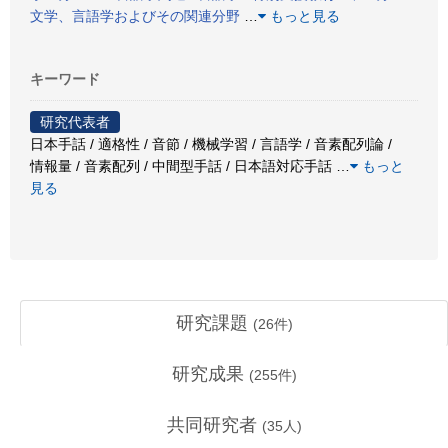
文学、言語学およびその関連分野
…
もっと見る
キーワード
研究代表者
日本手話 / 適格性 / 音節 / 機械学習 / 言語学 / 音素配列論 /
情報量 / 音素配列 / 中間型手話 / 日本語対応手話
…
もっと
見る
研究課題
(
26
件)
研究成果
(
255
件)
共同研究者
(
35
人)