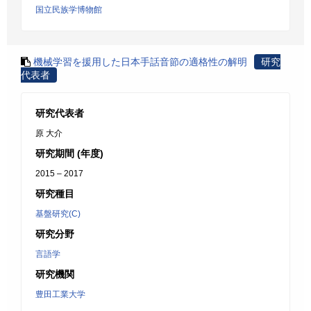
国立民族学博物館
機械学習を援用した日本手話音節の適格性の解明
研究
代表者
研究代表者
原 大介
研究期間 (年度)
2015 – 2017
研究種目
基盤研究(C)
研究分野
言語学
研究機関
豊田工業大学