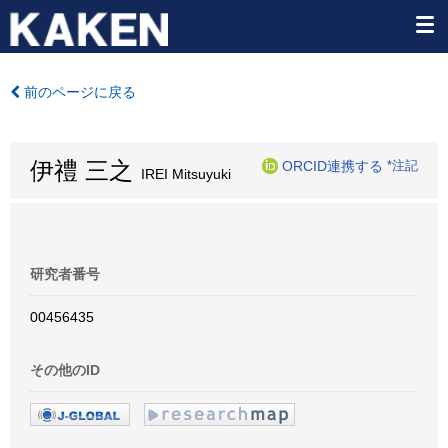
前のページに戻る
伊禮 三之
ORCID連携する
*注記
IREI Mitsuyuki
研究者番号
00456435
その他のID