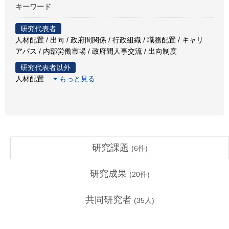
キーワード
研究代表者
人材配置 / 出向 / 政府間関係 / 行政組織 / 職務配置 / キャリ
アパス / 内部労働市場 / 政府間人事交流 / 出向制度
研究代表者以外
人材配置
…
もっと見る
研究課題
(
6
件)
研究成果
(
20
件)
共同研究者
(
35
人)