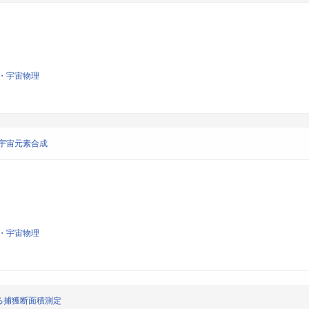
・宇宙物理
と宇宙元素合成
・宇宙物理
る捕獲断面積測定