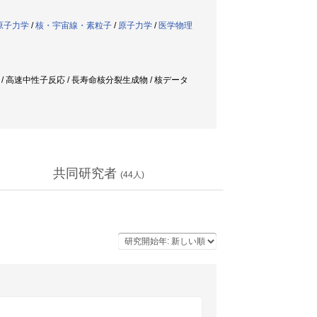
原子力学
/
核・宇宙線・素粒子
/
原子力学
/
医学物理
/ 高速中性子反応 / 長寿命核分裂生成物 / 核データ
共同研究者
(
44
人)