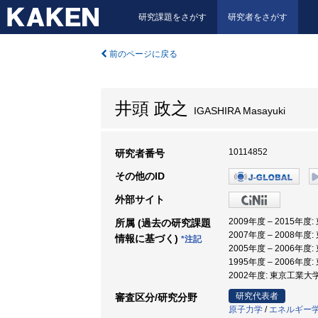
研究課題をさがす
研究者をさがす
前のページに戻る
井頭 政之
IGASHIRA Masayuki
10114852
研究者番号
その他のID
外部サイト
2009年度 – 2015年
所属 (過去の研究課題
2007年度 – 2008年
情報に基づく)
*注記
2005年度 – 2006年
1995年度 – 2006年
2002年度: 東京工業大
研究代表者
審査区分/研究分野
原子力学
/
エネルギー