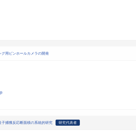
ング用ピンホールカメラの開発
学
性子捕獲反応断面積の系統的研究
研究代表者