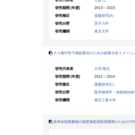
研究代表者
上坂 充
研究期間 (年度)
2013 – 2015
研究種目
基盤研究(A)
研究分野
原子力学
研究機関
東京大学
ホウ素中性子捕捉療法のための線量分布イメージ
研究代表者
片渕 竜也
研究期間 (年度)
2012 – 2014
研究種目
基盤研究(C)
研究分野
医学物理学・放射線技術
研究機関
東京工業大学
長寿命核廃棄物の核変換処理技術開発のための中