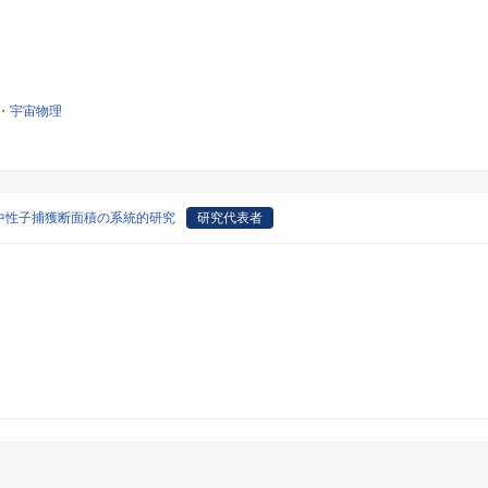
・宇宙物理
中性子捕獲断面積の系統的研究
研究代表者