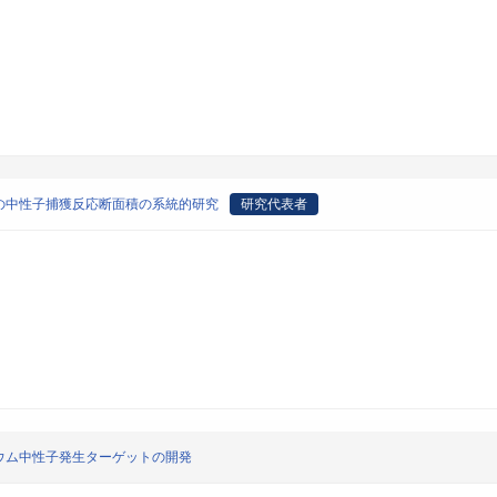
の中性子捕獲反応断面積の系統的研究
研究代表者
ウム中性子発生ターゲットの開発