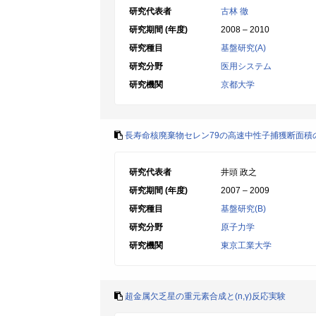
研究代表者
古林 徹
研究期間 (年度)
2008 – 2010
研究種目
基盤研究(A)
研究分野
医用システム
研究機関
京都大学
長寿命核廃棄物セレン79の高速中性子捕獲断面積
研究代表者
井頭 政之
研究期間 (年度)
2007 – 2009
研究種目
基盤研究(B)
研究分野
原子力学
研究機関
東京工業大学
超金属欠乏星の重元素合成と(n,γ)反応実験