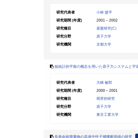
研究代表者
小林 捷平
研究期間 (年度)
2001 – 2002
研究種目
基盤研究(C)
研究分野
原子力学
研究機関
京都大学
核統計的平衡の概念を用いた原子力システムと宇
研究代表者
大崎 敏郎
研究期間 (年度)
2000 – 2001
研究種目
萌芽的研究
研究分野
原子力学
研究機関
東京工業大学
長寿命核廃棄物の高速中性子捕獲断面積の研究