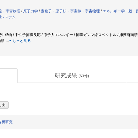
線・宇宙物理
/
原子力学
/
素粒子・原子核・宇宙線・宇宙物理
/
エネルギー学一般・
用システム
生成物 / 中性子捕獲反応 / 原子力エネルギー / 捕獲ガンマ線スペクトル / 捕獲断面積 
面積
…
もっと見る
研究成果
(
63
件)
分析研究