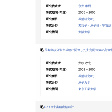
研究代表者
永井 泰樹
研究期間 (年度)
2005 – 2006
研究種目
基盤研究(B)
研究分野
素粒子・原子核・宇宙線
研究機関
大阪大学
長寿命核分裂生成物に関連した安定同位体の高速
研究代表者
井頭 政之
研究期間 (年度)
2003 – 2005
研究種目
基盤研究(B)
研究分野
原子力学
研究機関
東京工業大学
Re-Os宇宙精密核時計