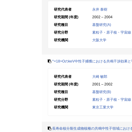
研究代表者
永井 泰樹
研究期間 (年度)
2002 – 2004
研究種目
基盤研究(A)
研究分野
素粒子・原子核・宇宙線
研究機関
大阪大学
^<18>OのkeV中性子捕獲における共鳴干渉効果
研究代表者
大崎 敏郎
研究期間 (年度)
2001 – 2002
研究種目
基盤研究(B)
研究分野
素粒子・原子核・宇宙線
研究機関
東京工業大学
長寿命核分裂生成物核種の共鳴中性子領域におけ