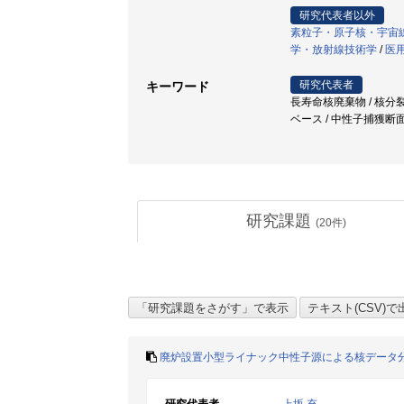
研究代表者以外
素粒子・原子核・宇宙
学・放射線技術学
/
医
研究代表者
キーワード
長寿命核廃棄物 / 核分裂
ベース / 中性子捕獲断
研究課題
(
20
件)
廃炉設置小型ライナック中性子源による核データ