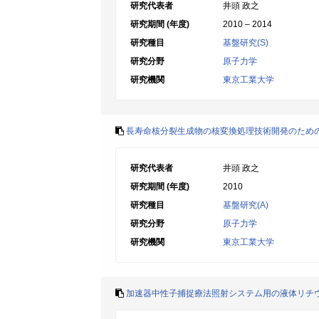
研究代表者
井頭 政之
研究期間 (年度)
2010 – 2014
研究種目
基盤研究(S)
研究分野
原子力学
研究機関
東京工業大学
長寿命核分裂生成物の核変換処理技術開発のため
研究代表者
井頭 政之
研究期間 (年度)
2010
研究種目
基盤研究(A)
研究分野
原子力学
研究機関
東京工業大学
加速器中性子捕捉療法照射システム用の液体リチ