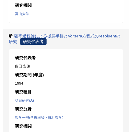
研究機関
富山大学
確率過程論による従属半群とVolterra方程式のresoluentの
研究
研究代表者
研究代表者
藤田 安啓
研究期間 (年度)
1994
研究種目
奨励研究(A)
研究分野
数学一般(含確率論・統計数学)
研究機関