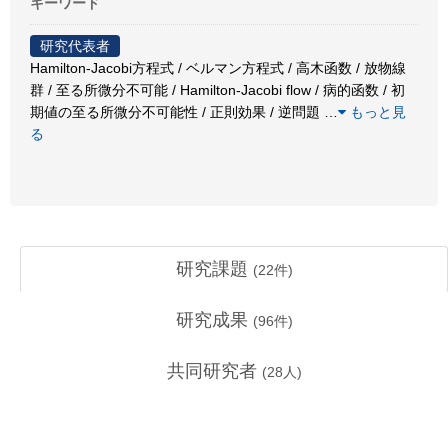
キーワード
研究代表者
Hamilton-Jacobi方程式 / ベルマン方程式 / 高木函数 / 放物線
群 / 至る所微分不可能 / Hamilton-Jacobi flow / 病的函数 / 初
期値の至る所微分不可能性 / 正則効果 / 逆問題
…
もっと見
る
研究課題
(
22
件)
研究成果
(
96
件)
共同研究者
(
28
人)