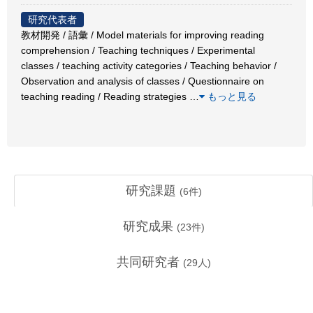
研究代表者
教材開発 / 語彙 / Model materials for improving reading
comprehension / Teaching techniques / Experimental
classes / teaching activity categories / Teaching behavior /
Observation and analysis of classes / Questionnaire on
teaching reading / Reading strategies
…
もっと見る
研究課題
(
6
件)
研究成果
(
23
件)
共同研究者
(
29
人)