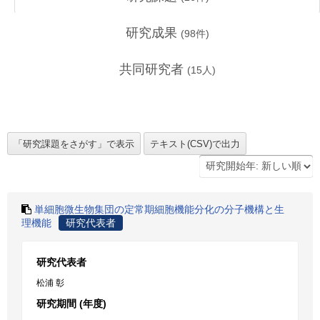
研究成果
(
98
件)
共同研究者
(
15
人)
単細胞微生物集団の定常期細胞機能分化の分子機構と生
理機能
研究代表者
研究代表者
松浦 彰
研究期間 (年度)