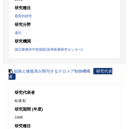
研究種目
萌芽的研究
研究分野
遺伝
研究機関
国立療養所中部病院(長寿医療研究センター)
組換え修復系が関与するテロメア制御機構
研究代表
者
研究代表者
松浦 彰
研究期間 (年度)
1999
研究種目