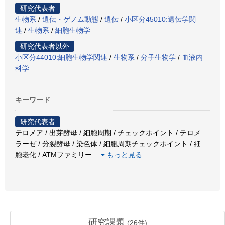
研究代表者
生物系
/
遺伝・ゲノム動態
/
遺伝
/
小区分45010:遺伝学関
連
/
生物系
/
細胞生物学
研究代表者以外
小区分44010:細胞生物学関連
/
生物系
/
分子生物学
/
血液内
科学
キーワード
研究代表者
テロメア / 出芽酵母 / 細胞周期 / チェックポイント / テロメ
ラーゼ / 分裂酵母 / 染色体 / 細胞周期チェックポイント / 細
胞老化 / ATMファミリー
…
もっと見る
研究課題
(
26
件)