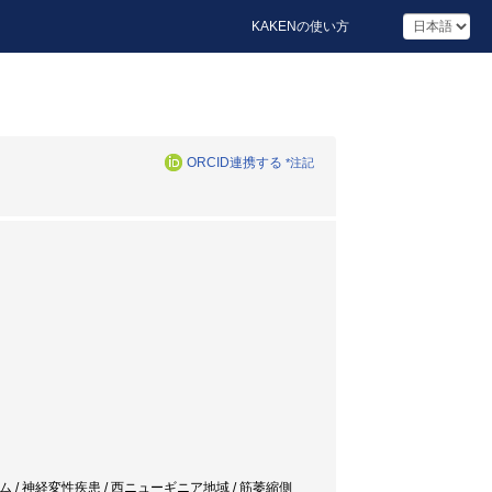
KAKENの使い方
ORCID連携する
*注記
 / 神経変性疾患 / 西ニューギニア地域 / 筋萎縮側