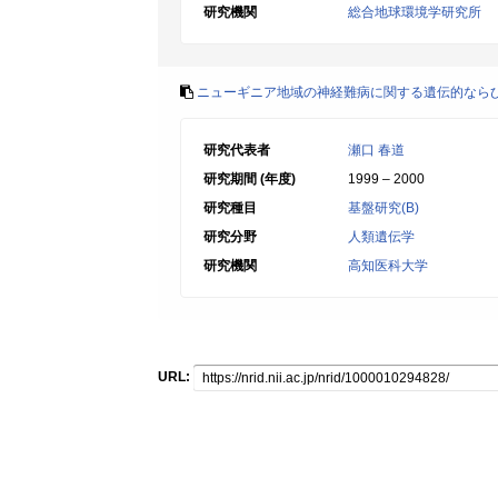
研究機関
総合地球環境学研究所
ニューギニア地域の神経難病に関する遺伝的なら
研究代表者
瀬口 春道
研究期間 (年度)
1999 – 2000
研究種目
基盤研究(B)
研究分野
人類遺伝学
研究機関
高知医科大学
URL: