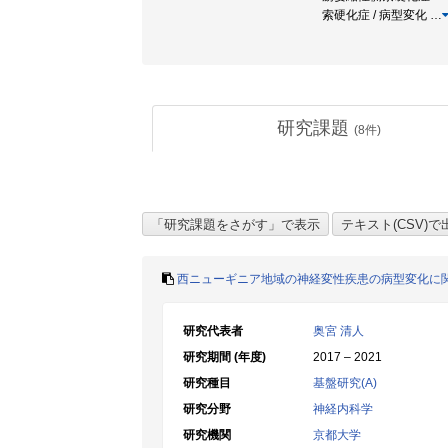
索硬化症 / 病型変化
…
研究課題
(
8
件)
西ニューギニア地域の神経変性疾患の病型変化に
研究代表者
奥宮 清人
研究期間 (年度)
2017 – 2021
研究種目
基盤研究(A)
研究分野
神経内科学
研究機関
京都大学