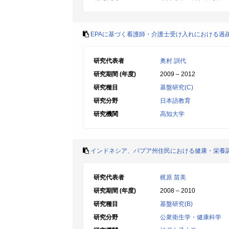
EPAに基づく看護師・介護士受け入れにおける過
研究代表者
奥村 訓代
研究期間 (年度)
2009 – 2012
研究種目
基盤研究(C)
研究分野
日本語教育
研究機関
高知大学
インドネシア、パプア州住民における健康・栄養
研究代表者
梶原 苗美
研究期間 (年度)
2008 – 2010
研究種目
基盤研究(B)
研究分野
公衆衛生学・健康科学