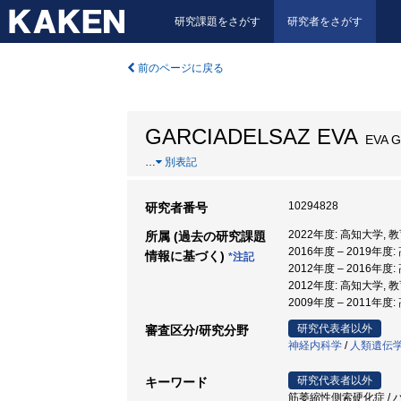
研究課題をさがす
研究者をさがす
前のページに戻る
GARCIADELSAZ EVA
EVA Ga
…
別表記
10294828
研究者番号
2022年度: 高知大学
所属 (過去の研究課題
2016年度 – 2019
情報に基づく)
*注記
2012年度 – 2016年
2012年度: 高知大学,
2009年度 – 2011
研究代表者以外
審査区分/研究分野
神経内科学
/
人類遺伝
研究代表者以外
キーワード
筋萎縮性側索硬化症 / パ