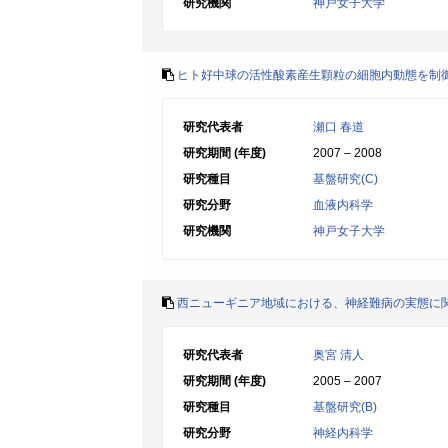
研究機関
神戸女子大学
ヒト好中球の活性酸素産生顆粒の細胞内動態を制
研究代表者
瀬口 春道
研究期間 (年度)
2007 – 2008
研究種目
基盤研究(C)
研究分野
血液内科学
研究機関
神戸女子大学
西ニューギニア地域における、神経難病の実態に
研究代表者
奥宮 清人
研究期間 (年度)
2005 – 2007
研究種目
基盤研究(B)
研究分野
神経内科学