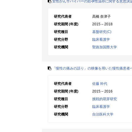
女性がんサバイバーの妊孕性温存に関する意思決
研究代表者
高橋 奈津子
研究期間 (年度)
2015 – 2018
研究種目
基盤研究(C)
研究分野
臨床看護学
研究機関
聖路加国際大学
「慢性の痛みの語り」の映像を用いた慢性痛患者
研究代表者
佐藤 幹代
研究期間 (年度)
2015 – 2016
研究種目
挑戦的萌芽研究
研究分野
臨床看護学
研究機関
自治医科大学