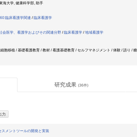
: 東海大学, 健康科学部, 助手
060:臨床看護学関連
/
臨床看護学
:社会医学、看護学およびその関連分野
/
臨床看護学
/
地域看護学
造血細胞移植 / 基礎看護教育 / 教材 / 看護基礎教育 / セルフマネジメント / 体験 / 語り /
研究成果
(
36
件)
セスメントツールの開発と実装