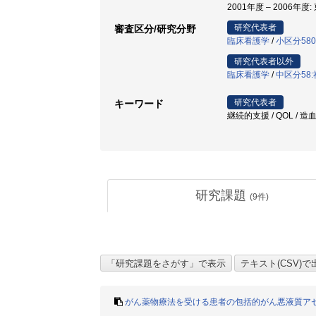
2001年度 – 2006年度
研究代表者
審査区分/研究分野
臨床看護学
/
小区分58
研究代表者以外
臨床看護学
/
中区分58
研究代表者
キーワード
継続的支援 / QOL / 
研究課題
(
9
件)
がん薬物療法を受ける患者の包括的がん悪液質ア