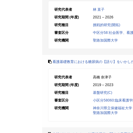
研究代表者
林 直子
研究期間 (年度)
2021 – 2026
研究種目
挑戦的研究(開拓)
審査区分
中区分58:社会医学、看
研究機関
聖路加国際大学
看護基礎教育における糖尿病の【語り】をいかし
研究代表者
高橋 奈津子
研究期間 (年度)
2019 – 2023
研究種目
基盤研究(C)
審査区分
小区分58060:臨床看護
研究機関
神奈川県立保健福祉大学
聖路加国際大学