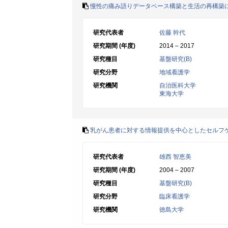
慢性の痛み語りデータベース構築と生活の再構築
研究代表者
佐藤 幹代
研究期間 (年度)
2014 – 2017
研究種目
基盤研究(B)
研究分野
地域看護学
研究機関
自治医科大学
東海大学
乳がん患者に対する情報提供を中心としたセルフ
研究代表者
雄西 智恵美
研究期間 (年度)
2004 – 2007
研究種目
基盤研究(B)
研究分野
臨床看護学
研究機関
徳島大学