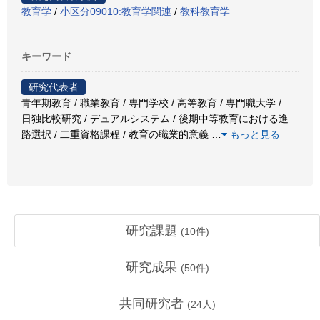
教育学
/
小区分09010:教育学関連
/
教科教育学
キーワード
研究代表者
青年期教育 / 職業教育 / 専門学校 / 高等教育 / 専門職大学 /
日独比較研究 / デュアルシステム / 後期中等教育における進
路選択 / 二重資格課程 / 教育の職業的意義
…
もっと見る
研究課題
(
10
件)
研究成果
(
50
件)
共同研究者
(
24
人)