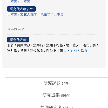
日本史
/
日本史
研究代表者以外
日本史
/
文化人類学・民俗学
/
日本史
キーワード
研究代表者
切符 / 共同財政 / 惣奉行 / 惣用下行帳 / 地下官人 / 儀式伝奏 /
室町殿 / 禁裏 / 即位伝奏 / 即位下行帳
…
もっと見る
研究課題
(
7
件)
研究成果
(
86
件)
共同研究者
(
28
人)