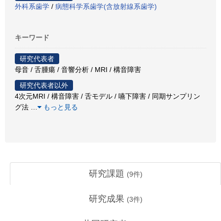
外科系歯学
/
病態科学系歯学(含放射線系歯学)
キーワード
研究代表者
母音 / 舌腫瘍 / 音響分析 / MRI / 構音障害
研究代表者以外
4次元MRI / 構音障害 / 舌モデル / 嚥下障害 / 同期サンプリン
グ法
…
もっと見る
研究課題
(
9
件)
研究成果
(
3
件)