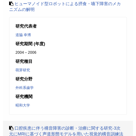
ヒューマノイド型ロボットによる摂食・嚥下障害のメカ
ニズムの解明
研究代表者
道脇 幸博
研究期間 (年度)
2004 – 2006
研究種目
萌芽研究
研究分野
外科系歯学
研究機関
昭和大学
口腔疾患に伴う構音障害の診断・治療に関する研究-3次
元にMRIに基づく声道形態モデルを用いた視覚的構音訓練法