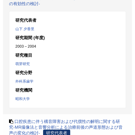
の有効性の検討-
研究代表者
山下 夕香里
研究期間 (年度)
2003 – 2004
研究種目
萌芽研究
研究分野
外科系歯学
研究機関
昭和大学
口腔疾患に伴う構音障害および代償性の解明に関する研
究-MR撮像法と音響分析による治療前後の声道形態および音
声の変化の検討-
研究代表者