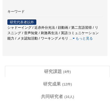
キーワード
研究代表者以外
シャドーイング / 近赤外分光法 / 顔動画 / 第二言語習得 / リ
スニング / 音声知覚 / 刺激再生法 / 英語コミュニケーション
能力 / メタ認知活動 / ワーキングメモリ
…
もっと見る
研究課題
(
4
件)
研究成果
(
12
件)
共同研究者
(
16
人)