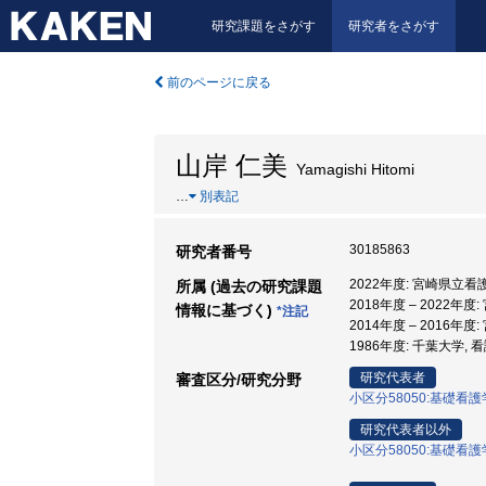
研究課題をさがす
研究者をさがす
前のページに戻る
山岸 仁美
Yamagishi Hitomi
…
別表記
30185863
研究者番号
2022年度: 宮崎県立看
所属 (過去の研究課題
2018年度 – 2022年
情報に基づく)
*注記
2014年度 – 2016年
1986年度: 千葉大学, 
研究代表者
審査区分/研究分野
小区分58050:基礎看
研究代表者以外
小区分58050:基礎看