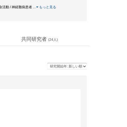
 生命活動 / 神経難病患者
…
もっと見る
共同研究者
(
24
人)