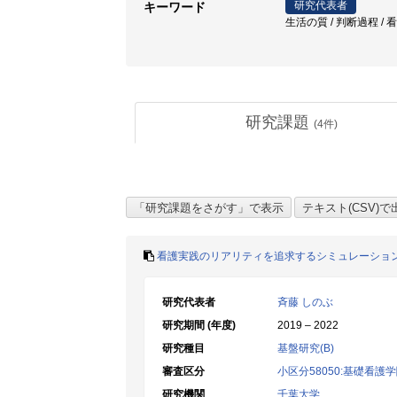
研究代表者
キーワード
生活の質 / 判断過程 / 
研究課題
(
4
件)
看護実践のリアリティを追求するシミュレーショ
研究代表者
斉藤 しのぶ
研究期間 (年度)
2019 – 2022
研究種目
基盤研究(B)
審査区分
小区分58050:基礎看護
研究機関
千葉大学