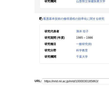
研究機関
山形県立保健医療大学
看護基本技術の修得過程の効率化に関する研究
研究代表者
薄井 坦子
研究期間 (年度)
1985 – 1986
研究種目
一般研究(B)
研究分野
科学教育
研究機関
千葉大学
URL: