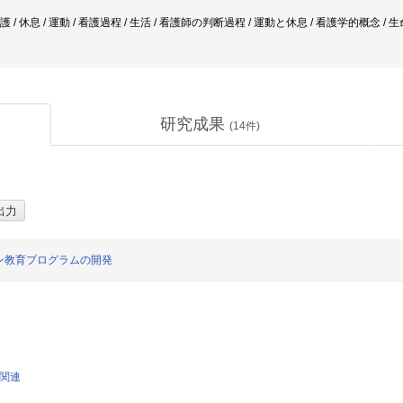
看護 / 休息 / 運動 / 看護過程 / 生活 / 看護師の判断過程 / 運動と休息 / 看護学的概念 /
研究成果
(
14
件)
ン教育プログラムの開発
学関連