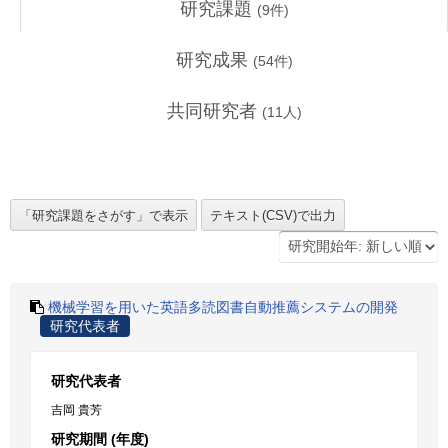
研究課題
(
9
件)
研究成果
(
54
件)
共同研究者
(
11
人)
機械学習を用いた英語多読図書自動推薦システムの開発
研究代表者
研究代表者
吉岡 貴芳
研究期間 (年度)