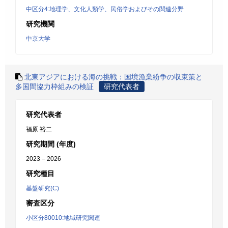
中区分4:地理学、文化人類学、民俗学およびその関連分野
研究機関
中京大学
北東アジアにおける海の挑戦：国境漁業紛争の収束策と
多国間協力枠組みの検証
研究代表者
研究代表者
福原 裕二
研究期間 (年度)
2023 – 2026
研究種目
基盤研究(C)
審査区分
小区分80010:地域研究関連