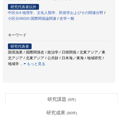
研究代表者以外
中区分4:地理学、文化人類学、民俗学およびその関連分野
/
小区分06020:国際関係論関連
/
史学一般
キーワード
研究代表者
国境漁業 / 国際関係史 / 政治学 / 日韓関係 / 北東アジア／東
北アジア / 北東アジア / 公共財 / 日本海／東海 / 地域研究 /
地域学
…
もっと見る
研究課題
(
8
件)
研究成果
(
80
件)