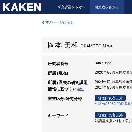
研究課題をさがす
研究者をさがす
前のページに戻る
岡本 美和
OKAMOTO Miwa
30831888
研究者番号
2026年度: 岐阜県立看
所属 (現在)
2024年度: 岐阜県立看
所属 (過去の研究課題
2017年度: 岐阜県立看
情報に基づく)
*注記
研究代表者以外
審査区分/研究分野
小区分58080:高齢
研究代表者以外
キーワード
対話型支援 / 経験 / 学