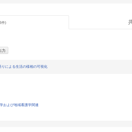
3
件)
語りによる生活の様相の可視化
看護学および地域看護学関連