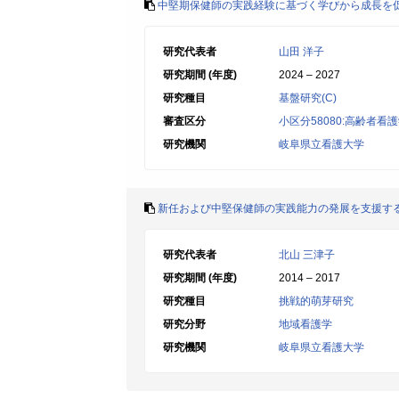
中堅期保健師の実践経験に基づく学びから成長を
研究代表者
山田 洋子
研究期間 (年度)
2024 – 2027
研究種目
基盤研究(C)
審査区分
小区分58080:高齢者
研究機関
岐阜県立看護大学
新任および中堅保健師の実践能力の発展を支援す
研究代表者
北山 三津子
研究期間 (年度)
2014 – 2017
研究種目
挑戦的萌芽研究
研究分野
地域看護学
研究機関
岐阜県立看護大学