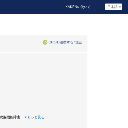
KAKENの使い方
ORCID連携する
*注記
/ 高次脳機能障害
…
もっと見る