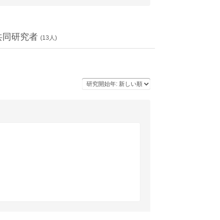
共同研究者
(
13
人)