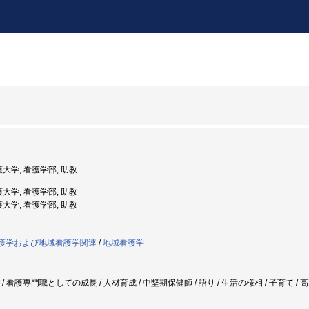
護大学, 看護学部, 助教
護大学, 看護学部, 助教
護大学, 看護学部, 助教
者看護学および地域看護学関連
/
地域看護学
び / 看護専門職としての成長 / 人材育成 / 中堅期保健師 / 語り / 生活の様相 / 子育て 