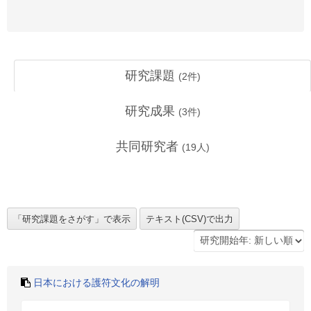
研究課題
(
2
件)
研究成果
(
3
件)
共同研究者
(
19
人)
日本における護符文化の解明