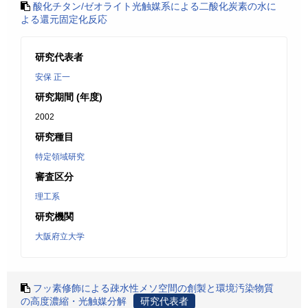
酸化チタン/ゼオライト光触媒系による二酸化炭素の水に
よる還元固定化反応
研究代表者
安保 正一
研究期間 (年度)
2002
研究種目
特定領域研究
審査区分
理工系
研究機関
大阪府立大学
フッ素修飾による疎水性メソ空間の創製と環境汚染物質
の高度濃縮・光触媒分解
研究代表者