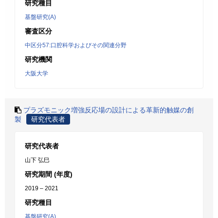
研究種目
基盤研究(A)
審査区分
中区分57:口腔科学およびその関連分野
研究機関
大阪大学
プラズモニック増強反応場の設計による革新的触媒の創
製
研究代表者
研究代表者
山下 弘巳
研究期間 (年度)
2019 – 2021
研究種目
基盤研究(A)