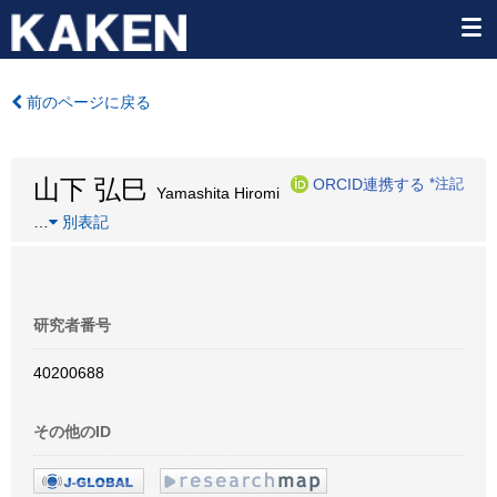
前のページに戻る
山下 弘巳
ORCID連携する
*注記
Yamashita Hiromi
…
別表記
研究者番号
40200688
その他のID