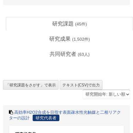
研究課題
(
45
件)
研究成果
(
1,502
件)
共同研究者
(
63
人)
高効率H2O2合成を目指す表面疎水性光触媒と二相リアク
ターの設計
研究代表者