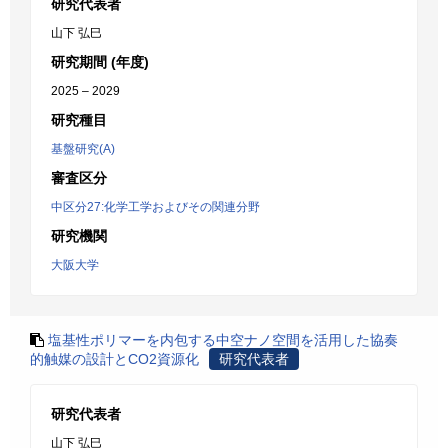
研究代表者
山下 弘巳
研究期間 (年度)
2025 – 2029
研究種目
基盤研究(A)
審査区分
中区分27:化学工学およびその関連分野
研究機関
大阪大学
塩基性ポリマーを内包する中空ナノ空間を活用した協奏
的触媒の設計とCO2資源化
研究代表者
研究代表者
山下 弘巳