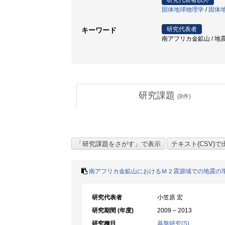
研究代表者以外
固体地球物理学
/
固体
研究代表者
キーワード
南アフリカ金鉱山 / 地震 / 南アフ
研究課題
(
8
件)
南アフリカ金鉱山におけるＭ２震源域での地震の
研究代表者
小笠原 宏
研究期間 (年度)
2009 – 2013
研究種目
基盤研究(S)