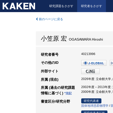
研究課題をさがす
研究者をさがす
前のページに戻る
小笠原 宏
OGASAWARA Hiroshi
40213996
研究者番号
その他のID
外部サイト
2026年度: 立命館大学
所属 (現在)
2002年度 – 2013年度
所属 (過去の研究課題
2000年度: 立命館大学,
情報に基づく)
*注記
研究代表者
審査区分/研究分野
固体地球惑星物理学
/