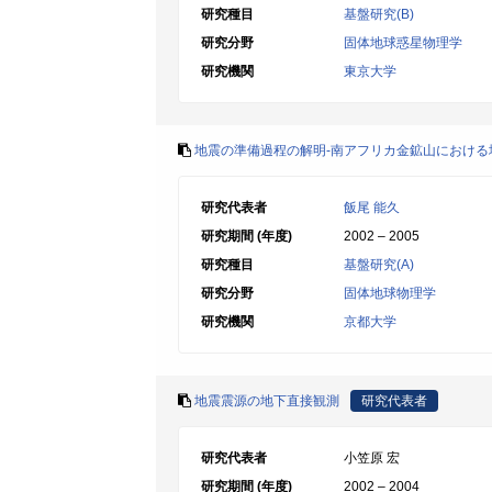
研究種目
基盤研究(B)
研究分野
固体地球惑星物理学
研究機関
東京大学
地震の準備過程の解明-南アフリカ金鉱山における
研究代表者
飯尾 能久
研究期間 (年度)
2002 – 2005
研究種目
基盤研究(A)
研究分野
固体地球物理学
研究機関
京都大学
地震震源の地下直接観測
研究代表者
研究代表者
小笠原 宏
研究期間 (年度)
2002 – 2004