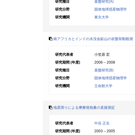
研究種目
基盤研究(A)
研究分野
固体地球惑星物理学
研究機関
東京大学
南アフリカとインドの水没金鉱山の岩盤挙動観測
研究代表者
小笠原 宏
研究期間 (年度)
2006 – 2008
研究種目
基盤研究(B)
研究分野
固体地球惑星物理学
研究機関
立命館大学
地震滑りによる摩擦発熱量の直接測定
研究代表者
中谷 正生
研究期間 (年度)
2003 – 2005