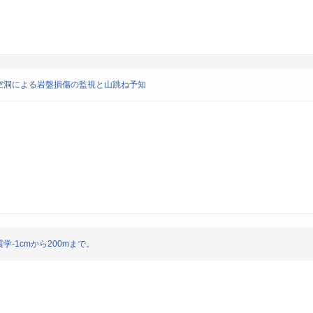
空洞による岩盤損傷の監視と山跳ね予知
-1cmから200mまで。