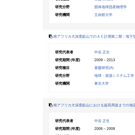
研究分野
固体地球惑星物理学
研究機関
立命館大学
南アフリカ大深度鉱山でのＡＥ計測第二期：地下
研究代表者
中谷 正生
研究期間 (年度)
2009 – 2013
研究種目
基盤研究(A)
研究分野
地球・資源システム工学
研究機関
東京大学
南アフリカ大深度鉱山における超高周波までの地震学
研究代表者
中谷 正生
研究期間 (年度)
2006 – 2008