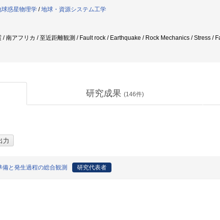
地球惑星物理学
/
地球・資源システム工学
リカ / 至近距離観測 / Fault rock / Earthquake / Rock Mechanics / Stress / Fau
研究成果
(
146
件)
準備と発生過程の総合観測
研究代表者