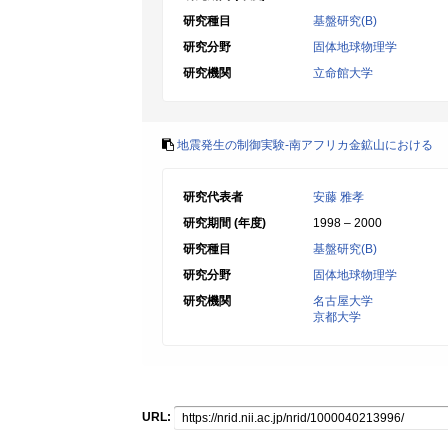
研究種目
基盤研究(B)
研究分野
固体地球物理学
研究機関
立命館大学
地震発生の制御実験-南アフリカ金鉱山における
研究代表者
安藤 雅孝
研究期間 (年度)
1998 – 2000
研究種目
基盤研究(B)
研究分野
固体地球物理学
研究機関
名古屋大学
京都大学
URL: