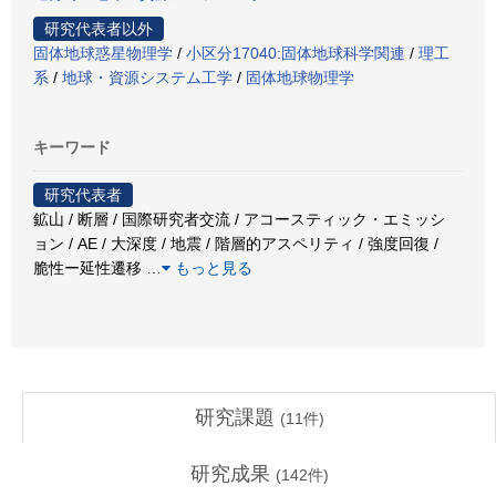
研究代表者以外
固体地球惑星物理学
/
小区分17040:固体地球科学関連
/
理工
系
/
地球・資源システム工学
/
固体地球物理学
キーワード
研究代表者
鉱山 / 断層 / 国際研究者交流 / アコースティック・エミッシ
ョン / AE / 大深度 / 地震 / 階層的アスペリティ / 強度回復 /
脆性ー延性遷移
…
もっと見る
研究課題
(
11
件)
研究成果
(
142
件)