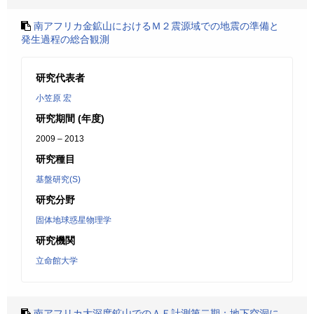
南アフリカ金鉱山におけるＭ２震源域での地震の準備と
発生過程の総合観測
研究代表者
小笠原 宏
研究期間 (年度)
2009 – 2013
研究種目
基盤研究(S)
研究分野
固体地球惑星物理学
研究機関
立命館大学
南アフリカ大深度鉱山でのＡＥ計測第二期：地下空洞に