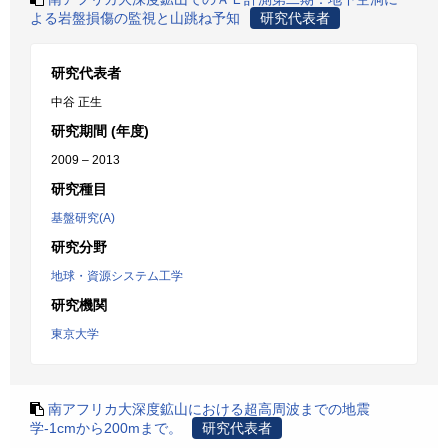
よる岩盤損傷の監視と山跳ね予知
研究代表者
研究代表者
中谷 正生
研究期間 (年度)
2009 – 2013
研究種目
基盤研究(A)
研究分野
地球・資源システム工学
研究機関
東京大学
南アフリカ大深度鉱山における超高周波までの地震
学-1cmから200mまで。
研究代表者