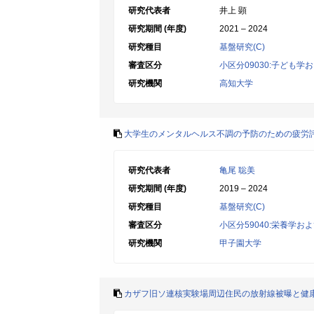
研究代表者
井上 顕
研究期間 (年度)
2021 – 2024
研究種目
基盤研究(C)
審査区分
小区分09030:子ども学
研究機関
高知大学
大学生のメンタルヘルス不調の予防のための疲労
研究代表者
亀尾 聡美
研究期間 (年度)
2019 – 2024
研究種目
基盤研究(C)
審査区分
小区分59040:栄養学お
研究機関
甲子園大学
カザフ旧ソ連核実験場周辺住民の放射線被曝と健