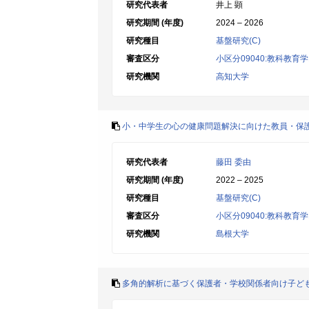
研究代表者
井上 顕
研究期間 (年度)
2024 – 2026
研究種目
基盤研究(C)
審査区分
小区分09040:教科教
研究機関
高知大学
小・中学生の心の健康問題解決に向けた教員・保
研究代表者
藤田 委由
研究期間 (年度)
2022 – 2025
研究種目
基盤研究(C)
審査区分
小区分09040:教科教
研究機関
島根大学
多角的解析に基づく保護者・学校関係者向け子ど