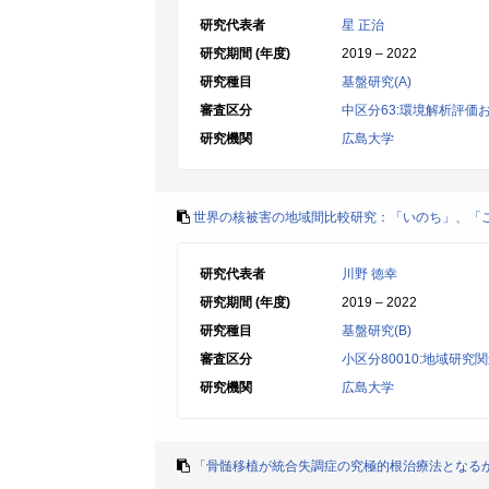
研究代表者
星 正治
研究期間 (年度)
2019 – 2022
研究種目
基盤研究(A)
審査区分
中区分63:環境解析評価
研究機関
広島大学
世界の核被害の地域間比較研究：「いのち」、「
研究代表者
川野 徳幸
研究期間 (年度)
2019 – 2022
研究種目
基盤研究(B)
審査区分
小区分80010:地域研究
研究機関
広島大学
「骨髄移植が統合失調症の究極的根治療法となる