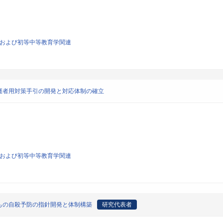
育学および初等中等教育学関連
護者用対策手引の開発と対応体制の確立
育学および初等中等教育学関連
もの自殺予防の指針開発と体制構築
研究代表者