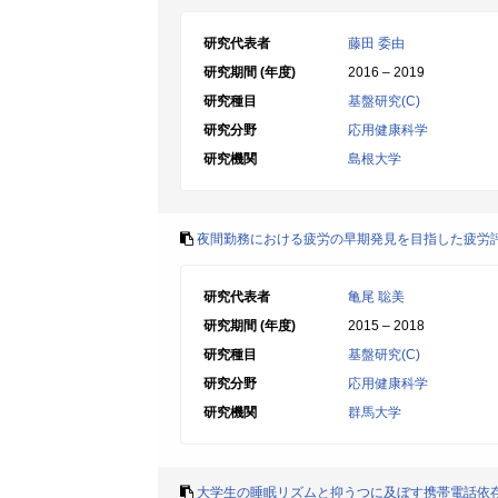
研究代表者
藤田 委由
研究期間 (年度)
2016 – 2019
研究種目
基盤研究(C)
研究分野
応用健康科学
研究機関
島根大学
夜間勤務における疲労の早期発見を目指した疲労
研究代表者
亀尾 聡美
研究期間 (年度)
2015 – 2018
研究種目
基盤研究(C)
研究分野
応用健康科学
研究機関
群馬大学
大学生の睡眠リズムと抑うつに及ぼす携帯電話依