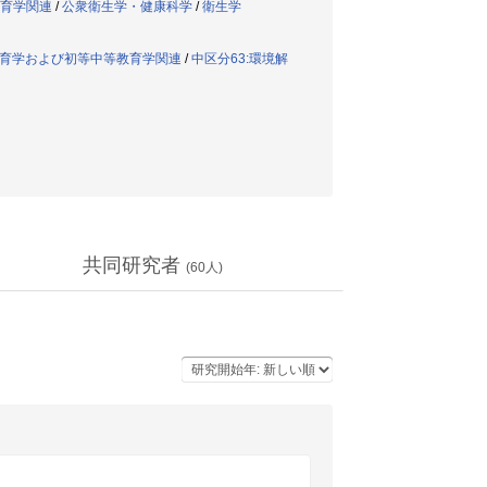
保育学関連
/
公衆衛生学・健康科学
/
衛生学
科教育学および初等中等教育学関連
/
中区分63:環境解
共同研究者
(
60
人)