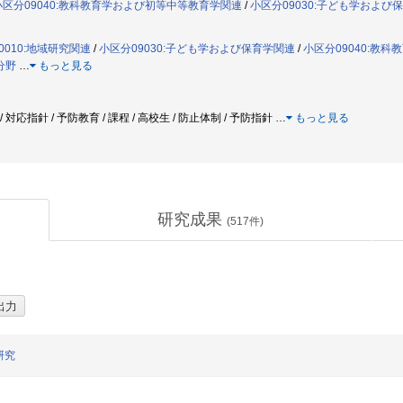
小区分09040:教科教育学および初等中等教育学関連
/
小区分09030:子ども学および
0010:地域研究関連
/
小区分09030:子ども学および保育学関連
/
小区分09040:教
分野
…
もっと見る
本 / 対応指針 / 予防教育 / 課程 / 高校生 / 防止体制 / 予防指針
…
もっと見る
研究成果
(
517
件)
研究