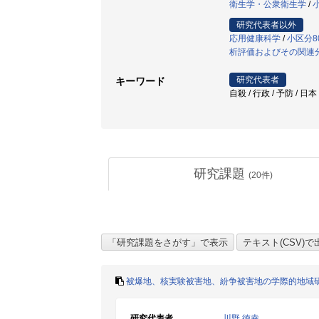
衛生学・公衆衛生学
/
研究代表者以外
応用健康科学
/
小区分8
析評価およびその関連
研究代表者
キーワード
自殺 / 行政 / 予防 / 日
研究課題
(
20
件)
被爆地、核実験被害地、紛争被害地の学際的地域
研究代表者
川野 徳幸