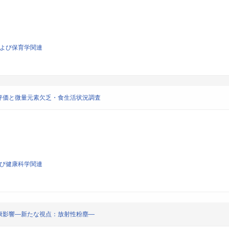
および保育学関連
評価と微量元素欠乏・食生活状況調査
よび健康科学関連
康影響―新たな視点：放射性粉塵―