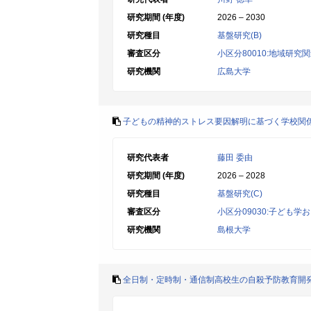
研究期間 (年度)
2026 – 2030
研究種目
基盤研究(B)
審査区分
小区分80010:地域研究
研究機関
広島大学
子どもの精神的ストレス要因解明に基づく学校関
研究代表者
藤田 委由
研究期間 (年度)
2026 – 2028
研究種目
基盤研究(C)
審査区分
小区分09030:子ども学
研究機関
島根大学
全日制・定時制・通信制高校生の自殺予防教育開