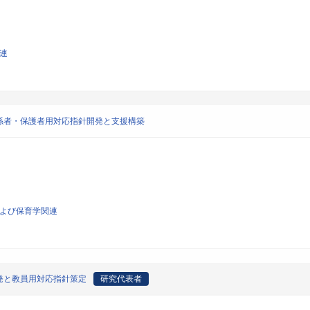
関連
係者・保護者用対応指針開発と支援構築
および保育学関連
発と教員用対応指針策定
研究代表者