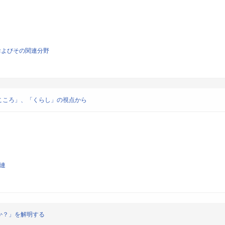
およびその関連分野
こころ」、「くらし」の視点から
関連
か？」を解明する