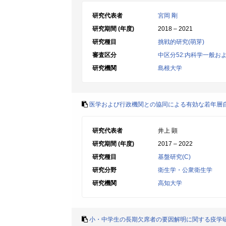
研究代表者
宮岡 剛
研究期間 (年度)
2018 – 2021
研究種目
挑戦的研究(萌芽)
審査区分
中区分52:内科学一般お
研究機関
島根大学
医学および行政機関との協同による有効な若年層
研究代表者
井上 顕
研究期間 (年度)
2017 – 2022
研究種目
基盤研究(C)
研究分野
衛生学・公衆衛生学
研究機関
高知大学
小・中学生の長期欠席者の要因解明に関する疫学