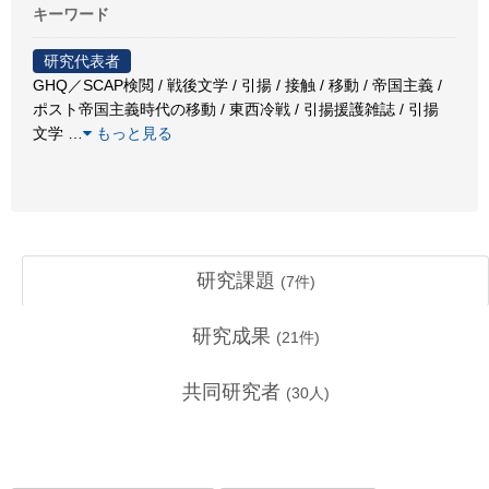
キーワード
研究代表者
GHQ／SCAP検閲 / 戦後文学 / 引揚 / 接触 / 移動 / 帝国主義 /
ポスト帝国主義時代の移動 / 東西冷戦 / 引揚援護雑誌 / 引揚
文学
…
もっと見る
研究課題
(
7
件)
研究成果
(
21
件)
共同研究者
(
30
人)