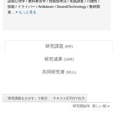
認知心理学 / 教科教育学 / 技能指導法 / 実践調査 / 巧緻性 /
技能 / ドライバー / Art&desin / Desin&Technology / 教材開
発
…
もっと見る
研究課題
(
6
件)
研究成果
(
16
件)
共同研究者
(
50
人)