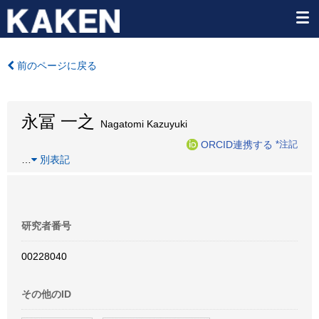
前のページに戻る
永冨 一之
Nagatomi Kazuyuki
ORCID連携する
*注記
…
別表記
研究者番号
00228040
その他のID