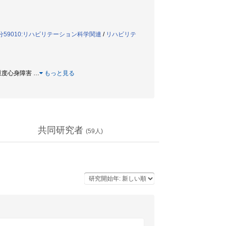
分59010:リハビリテーション科学関連
/
リハビリテ
/ 重度心身障害
…
もっと見る
共同研究者
(
59
人)