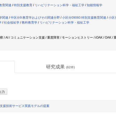
援教育関連
/
特別支援教育
/
リハビリテーション科学・福祉工学
/
知能情報学
祉学関連
/
中区分9:教育学およびその関連分野
/
小区分09060:特別支援教育関連
/
小区
学
/
社会福祉学
/
教科教育学
/
リハビリテーション科学・福祉工学
察 / AI / コミュニケーション支援 / 重度障害 / モーションヒストリー / iOAK / OAK 
研究成果
(
62
件)
型支援技術サービス実践モデルの提案