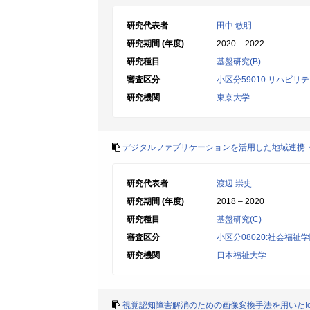
研究代表者
田中 敏明
研究期間 (年度)
2020 – 2022
研究種目
基盤研究(B)
審査区分
小区分59010:リハビ
研究機関
東京大学
デジタルファブリケーションを活用した地域連携
研究代表者
渡辺 崇史
研究期間 (年度)
2018 – 2020
研究種目
基盤研究(C)
審査区分
小区分08020:社会福祉
研究機関
日本福祉大学
視覚認知障害解消のための画像変換手法を用いたI