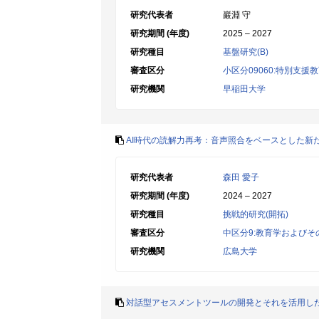
研究代表者
巖淵 守
研究期間 (年度)
2025 – 2027
研究種目
基盤研究(B)
審査区分
小区分09060:特別支援
研究機関
早稲田大学
AI時代の読解力再考：音声照合をベースとした新
研究代表者
森田 愛子
研究期間 (年度)
2024 – 2027
研究種目
挑戦的研究(開拓)
審査区分
中区分9:教育学およびそ
研究機関
広島大学
対話型アセスメントツールの開発とそれを活用し