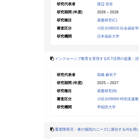
研究代表者
渡辺 崇史
研究期間 (年度)
2026 – 2028
研究種目
基盤研究(C)
審査区分
小区分08020:社会福祉
研究機関
日本福祉大学
インクルーシブ教育を実現するICT活用の提案：
研究代表者
高橋 麻衣子
研究期間 (年度)
2025 – 2027
研究種目
基盤研究(B)
審査区分
小区分09060:特別支援
研究機関
早稲田大学
重度障害児・者の個別のニーズに適合するAIを用