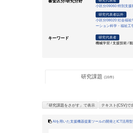
研究代表者
審査区分/研究分野
小区分09060:特別支
研究代表者以外
小区分08020:社会福
ーション科学・福祉工
研究代表者
キーワード
機械学習 / 支援技術 / 観
研究課題
(
16
件)
AIを用いた支援機器提案ツールの開発とICT活用