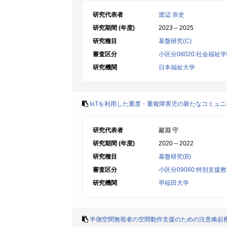
研究代表者
渡辺 崇史
研究期間 (年度)
2023 – 2025
研究種目
基盤研究(C)
審査区分
小区分08020:社会福祉
研究機関
日本福祉大学
IoTを利用した重度・重複障害児の新たなコミュ
研究代表者
巖淵 守
研究期間 (年度)
2020 – 2022
研究種目
基盤研究(B)
審査区分
小区分09060:特別支援
研究機関
早稲田大学
半側空間無視者の空間動作支援のための注意喚起