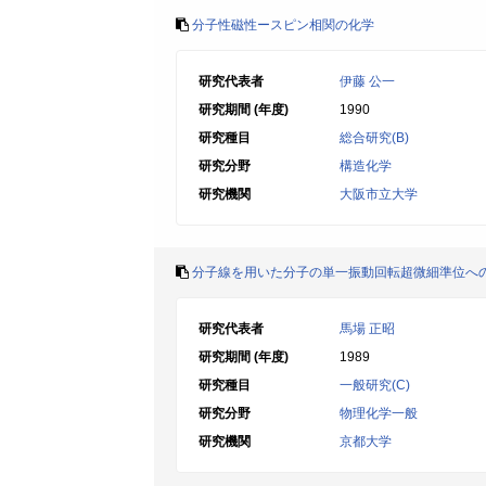
分子性磁性ースピン相関の化学
研究代表者
伊藤 公一
研究期間 (年度)
1990
研究種目
総合研究(B)
研究分野
構造化学
研究機関
大阪市立大学
分子線を用いた分子の単一振動回転超微細準位へ
研究代表者
馬場 正昭
研究期間 (年度)
1989
研究種目
一般研究(C)
研究分野
物理化学一般
研究機関
京都大学