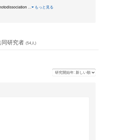
otodissociation
…
もっと見る
共同研究者
(
54
人)