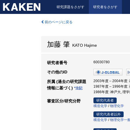
研究課題をさがす
研究者をさがす
前のページに戻る
加藤 肇
KATO Hajime
60030780
研究者番号
その他のID
2003年度 – 2004
所属 (過去の研究課題
1987年度 – 1996年度
情報に基づく)
*注記
1986年度: 神戸大, 理学
研究代表者
審査区分/研究分野
構造化学
/
物理化学
研究代表者以外
構造化学
/
物理化学一