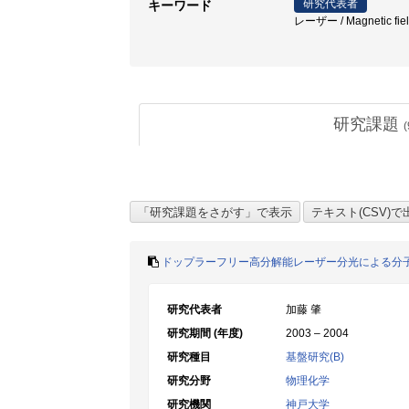
研究代表者
キーワード
レーザー / Magnetic fiel
研究課題
(
ドップラーフリー高分解能レーザー分光による分
研究代表者
加藤 肇
研究期間 (年度)
2003 – 2004
研究種目
基盤研究(B)
研究分野
物理化学
研究機関
神戸大学