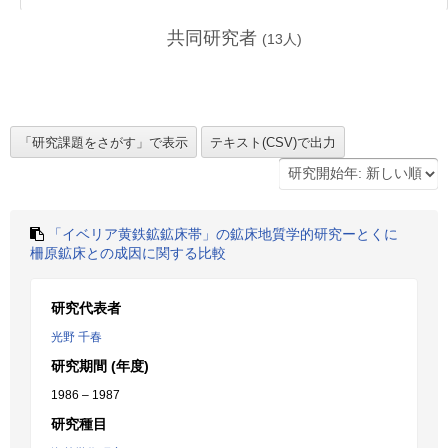
共同研究者
(
13
人)
「イベリア黄鉄鉱鉱床帯」の鉱床地質学的研究ーとくに
柵原鉱床との成因に関する比較
研究代表者
光野 千春
研究期間 (年度)
1986 – 1987
研究種目