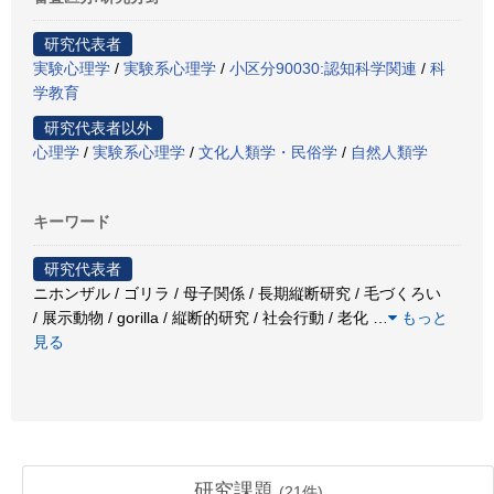
研究代表者
実験心理学
/
実験系心理学
/
小区分90030:認知科学関連
/
科
学教育
研究代表者以外
心理学
/
実験系心理学
/
文化人類学・民俗学
/
自然人類学
キーワード
研究代表者
ニホンザル / ゴリラ / 母子関係 / 長期縦断研究 / 毛づくろい
/ 展示動物 / gorilla / 縦断的研究 / 社会行動 / 老化
…
もっと
見る
研究課題
(
21
件)