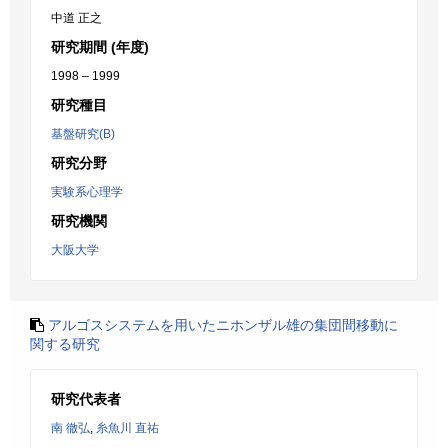
中道 正之
研究期間 (年度)
1998 – 1999
研究種目
基盤研究(B)
研究分野
実験系心理学
研究機関
大阪大学
アルゴスシステムを用いたニホンザル雄の集団間移動に
関する研究
研究代表者
南 徹弘
,
糸魚川 直祐