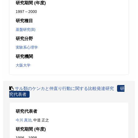
研究期間 (年度)
1997 – 2000
研究種目
基盤研究(B)
研究分野
実験系心理学
研究機関
大阪大学
サル類のケンカと仲直り行動に関する比較発達研究
研
究代表者
研究代表者
今川 真治
, 中道 正之
研究期間 (年度)