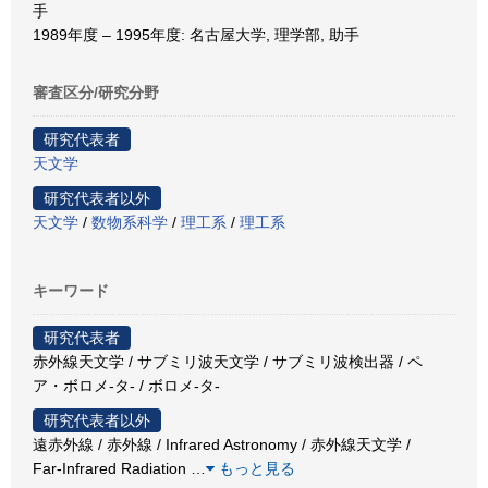
手
1989年度 – 1995年度: 名古屋大学, 理学部, 助手
審査区分/研究分野
研究代表者
天文学
研究代表者以外
天文学
/
数物系科学
/
理工系
/
理工系
キーワード
研究代表者
赤外線天文学 / サブミリ波天文学 / サブミリ波検出器 / ペ
ア・ボロメ-タ- / ボロメ-タ-
研究代表者以外
遠赤外線 / 赤外線 / Infrared Astronomy / 赤外線天文学 /
Far-Infrared Radiation
…
もっと見る