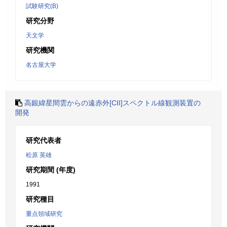
試験研究(B)
研究分野
天文学
研究機関
名古屋大学
高銀緯星間雲からの遠赤外[CII]スペクトル線観測装置の
開発
研究代表者
松原 英雄
研究期間 (年度)
1991
研究種目
重点領域研究