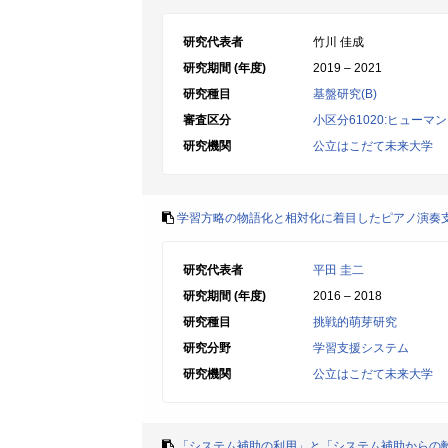
研究代表者
竹川 佳成
研究期間 (年度)
2019 – 2021
研究種目
基盤研究(B)
審査区分
小区分61020:ヒュー
研究機関
公立はこだて未来大学
学習方略の物語化と相対化に着目したピアノ演奏
研究代表者
平田 圭二
研究期間 (年度)
2016 – 2018
研究種目
挑戦的萌芽研究
研究分野
学習支援システム
研究機関
公立はこだて未来大学
「システム補助の利用」と「システム補助からの