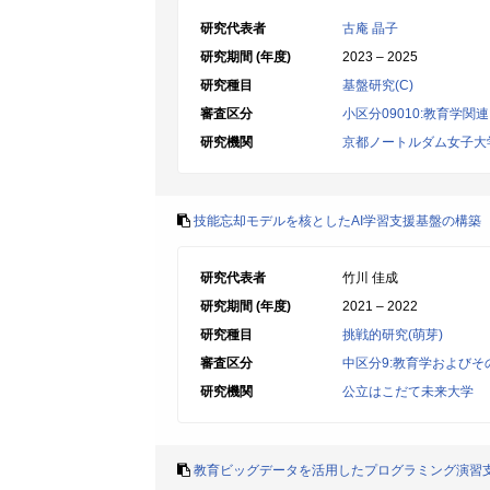
研究代表者
古庵 晶子
研究期間 (年度)
2023 – 2025
研究種目
基盤研究(C)
審査区分
小区分09010:教育学関連
研究機関
京都ノートルダム女子大
技能忘却モデルを核としたAI学習支援基盤の構築
研究代表者
竹川 佳成
研究期間 (年度)
2021 – 2022
研究種目
挑戦的研究(萌芽)
審査区分
中区分9:教育学およびそ
研究機関
公立はこだて未来大学
教育ビッグデータを活用したプログラミング演習