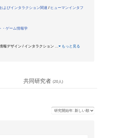
スおよびインタラクション関連
/
ヒューマンインタフ
ト・ゲーム情報学
ム / 情報デザイン / インタラクション
…
もっと見る
共同研究者
(
20
人)