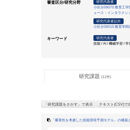
研究代表者
審査区分/研究分野
小区分09070:教育工
ェース・インタラクシ
研究代表者以外
小区分09010:教育学関
研究代表者
キーワード
技能 / AI / 機械学習
研究課題
(
12
件)
「審美性を考慮した技能習得予測モデル」の構築と