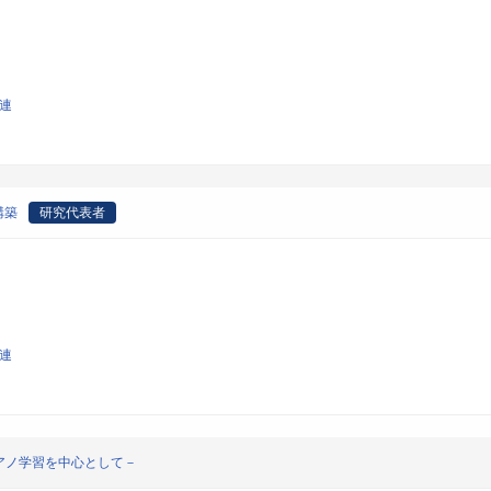
関連
構築
研究代表者
関連
アノ学習を中心として－