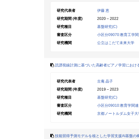
研究代表者
伊藤 恵
研究期間 (年度)
2020 – 2022
研究種目
基盤研究(C)
審査区分
小区分09070:教育工学
研究機関
公立はこだて未来大学
読譜視線計測に基づいた高齢者ピアノ学習におけ
研究代表者
古庵 晶子
研究期間 (年度)
2019 – 2023
研究種目
基盤研究(C)
審査区分
小区分09010:教育学関連
研究機関
京都ノートルダム女子大
技能習得予測モデルを核とした学習支援AI基盤の