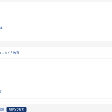
関連
るつまずき改善
学
構築
研究代表者