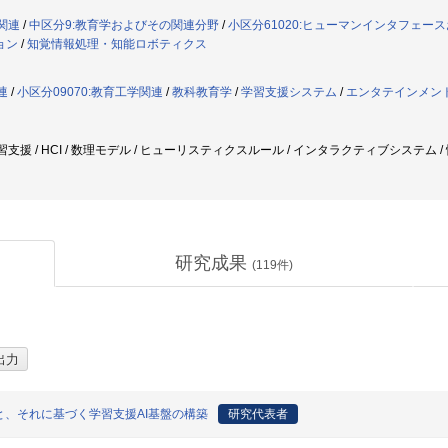
学関連
/
中区分9:教育学およびその関連分野
/
小区分61020:ヒューマンインタフェー
ョン
/
知覚情報処理・知能ロボティクス
連
/
小区分09070:教育工学関連
/
教科教育学
/
学習支援システム
/
エンタテインメン
 / 学習支援 / HCI / 数理モデル / ヒューリスティクスルール / インタラクティブシステ
研究成果
(
119
件)
、それに基づく学習支援AI基盤の構築
研究代表者