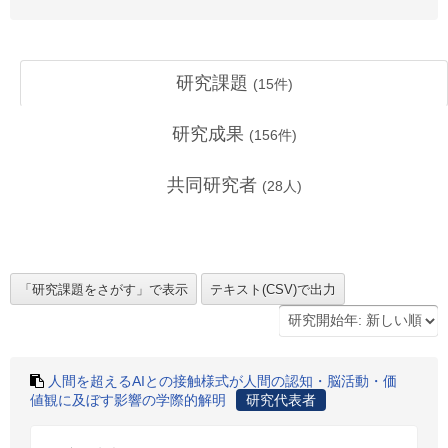
研究課題
(
15
件)
研究成果
(
156
件)
共同研究者
(
28
人)
人間を超えるAIとの接触様式が人間の認知・脳活動・価
値観に及ぼす影響の学際的解明
研究代表者