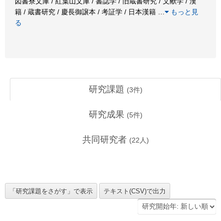
図書寮文庫 / 紅葉山文庫 / 書誌学 / 旧蔵書研究 / 文献学 / 漢
籍 / 蔵書研究 / 慶長御譲本 / 考証学 / 日本漢籍
…
もっと見
る
研究課題
(
3
件)
研究成果
(
5
件)
共同研究者
(
22
人)