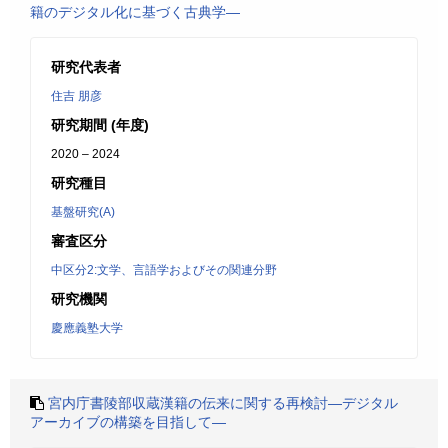
籍のデジタル化に基づく古典学―
研究代表者
住吉 朋彦
研究期間 (年度)
2020 – 2024
研究種目
基盤研究(A)
審査区分
中区分2:文学、言語学およびその関連分野
研究機関
慶應義塾大学
宮内庁書陵部収蔵漢籍の伝来に関する再検討―デジタル
アーカイブの構築を目指して―