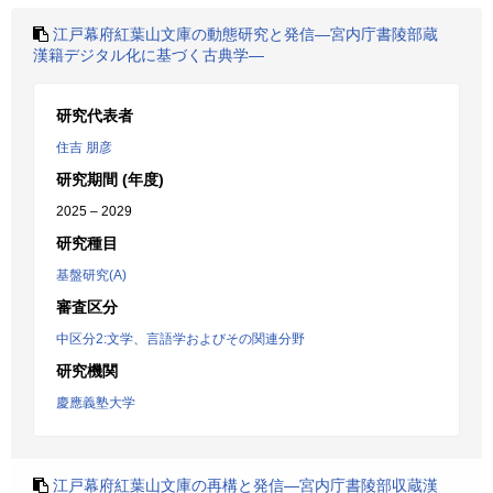
江戸幕府紅葉山文庫の動態研究と発信―宮内庁書陵部蔵
漢籍デジタル化に基づく古典学―
研究代表者
住吉 朋彦
研究期間 (年度)
2025 – 2029
研究種目
基盤研究(A)
審査区分
中区分2:文学、言語学およびその関連分野
研究機関
慶應義塾大学
江戸幕府紅葉山文庫の再構と発信―宮内庁書陵部収蔵漢