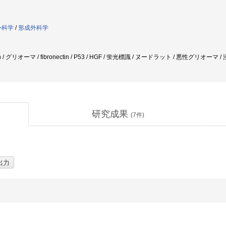
外科学
/
形成外科学
n / グリオーマ / fibronectin / P53 / HGF / 蛍光標識 / ヌードラット / 悪性グリオーマ /
研究成果
(
7
件)