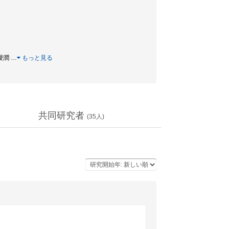
 浸潤
…
もっと見る
共同研究者
(
35
人)