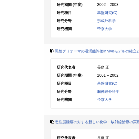
研究期間 (年度)
2002 – 2003
研究種目
基盤研究(C)
研究分野
形成外科学
研究機関
帝京大学
悪性グリオーマの浸潤能評価in vivoモデルの確
研究代表者
長島 正
研究期間 (年度)
2001 – 2002
研究種目
基盤研究(C)
研究分野
脳神経外科学
研究機関
帝京大学
悪性脳腫瘍の対する新しい化学・放射線治療の実
研究代表者
長島 正