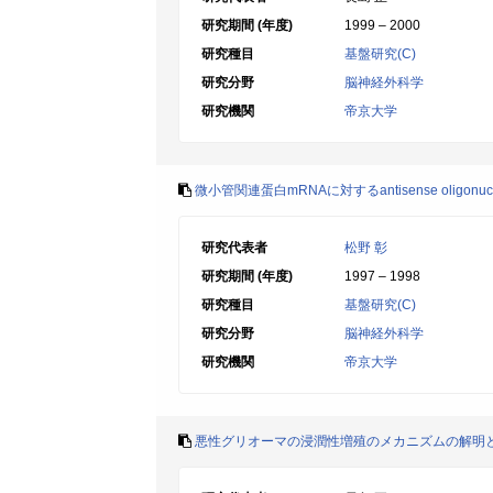
研究期間 (年度)
1999 – 2000
研究種目
基盤研究(C)
研究分野
脳神経外科学
研究機関
帝京大学
微小管関連蛋白mRNAに対するantisense olig
研究代表者
松野 彰
研究期間 (年度)
1997 – 1998
研究種目
基盤研究(C)
研究分野
脳神経外科学
研究機関
帝京大学
悪性グリオーマの浸潤性増殖のメカニズムの解明