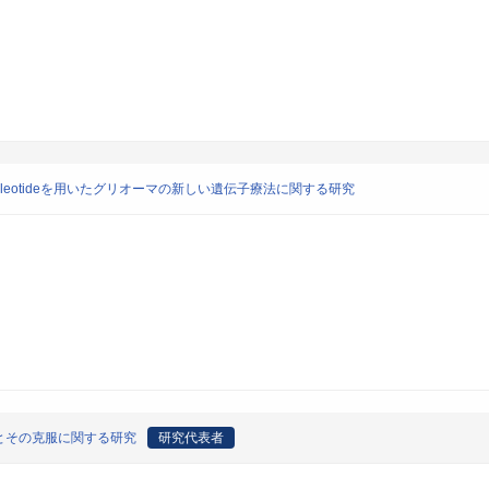
onucleotideを用いたグリオーマの新しい遺伝子療法に関する研究
とその克服に関する研究
研究代表者