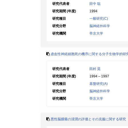
研究代表者
田中 聡
研究期間 (年度)
1994
研究種目
一般研究(C)
研究分野
脳神経外科学
研究機関
帝京大学
虚血性神経細胞死の機序に関する分子生物学的研
研究代表者
田村 晃
研究期間 (年度)
1994 – 1997
研究種目
基盤研究(A)
研究分野
脳神経外科学
研究機関
帝京大学
悪性脳腫瘍の浸潤の評価とその克服に関する研究