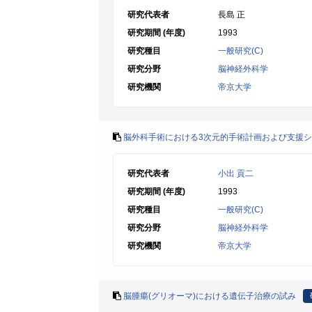
研究代表者
長島 正
研究期間 (年度)
1993
研究種目
一般研究(C)
研究分野
脳神経外科学
研究機関
帝京大学
脳外科手術における3次元的手術計画および支援
研究代表者
小出 貢二
研究期間 (年度)
1993
研究種目
一般研究(C)
研究分野
脳神経外科学
研究機関
帝京大学
脳腫瘍(グリオーマ)における遺伝子治療の試み