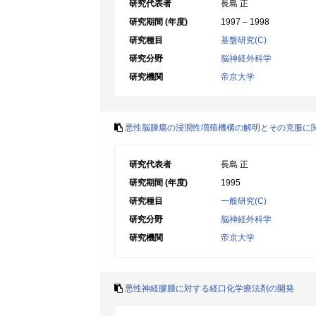
研究代表者
長島 正
研究期間 (年度)
1997 – 1998
研究種目
基盤研究(C)
研究分野
脳神経外科学
研究機関
帝京大学
悪性脳腫瘍の浸潤性増殖機構の解明とその克服に
研究代表者
長島 正
研究期間 (年度)
1995
研究種目
一般研究(C)
研究分野
脳神経外科学
研究機関
帝京大学
悪性神経膠腫に対する経口化学療法剤の開発