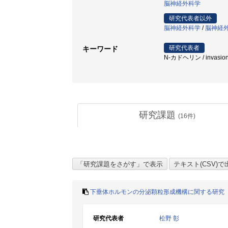
脳神経外科学
研究代表者以外
脳神経外科学
/
脳神経
研究代表者
キーワード
N-カドヘリン / invasio
研究課題
(
16
件)
下垂体ホルモンの分泌顆粒形成機構に関する研究
研究代表者
松野 彰