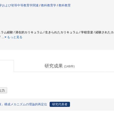
教育学および初等中等教育学関連
/
教科教育学
/
教科教育
ラム経験 / 潜在的カリキュラム / 生きられたカリキュラム / 学校音楽 / 経験されたカリ
育
…
もっと見る
研究成果
(
148
件)
験」構成メカニズムの理論的再定位
研究代表者