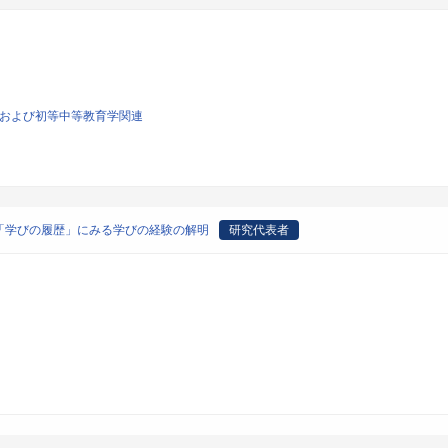
育学および初等中等教育学関連
「学びの履歴」にみる学びの経験の解明
研究代表者