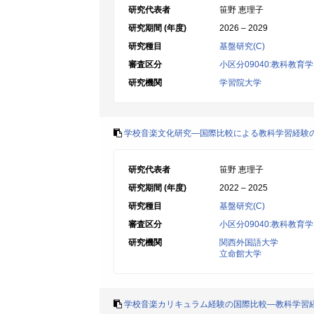
研究代表者
笹野 恵理子
研究期間 (年度)
2026 – 2029
研究種目
基盤研究(C)
審査区分
小区分09040:教科教
研究機関
学習院大学
学校音楽文化研究―国際比較による教科学習経験
研究代表者
笹野 恵理子
研究期間 (年度)
2022 – 2025
研究種目
基盤研究(C)
審査区分
小区分09040:教科教
研究機関
関西外国語大学
立命館大学
学校音楽カリキュラム経験の国際比較―教科学習