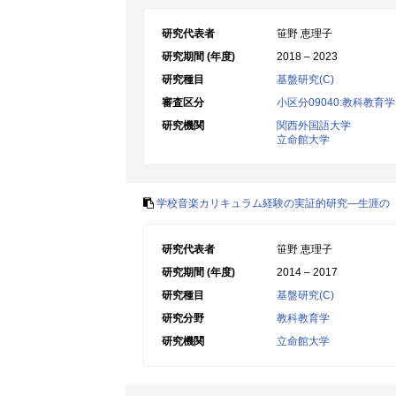
研究代表者
笹野 恵理子
研究期間 (年度)
2018 – 2023
研究種目
基盤研究(C)
審査区分
小区分09040:教科教
研究機関
関西外国語大学
立命館大学
学校音楽カリキュラム経験の実証的研究―生涯の
研究代表者
笹野 恵理子
研究期間 (年度)
2014 – 2017
研究種目
基盤研究(C)
研究分野
教科教育学
研究機関
立命館大学