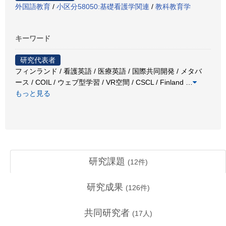
外国語教育
/
小区分58050:基礎看護学関連
/
教科教育学
キーワード
研究代表者
フィンランド / 看護英語 / 医療英語 / 国際共同開発 / メタバ
ース / COIL / ウェブ型学習 / VR空間 / CSCL / Finland
…
もっと見る
研究課題
(
12
件)
研究成果
(
126
件)
共同研究者
(
17
人)