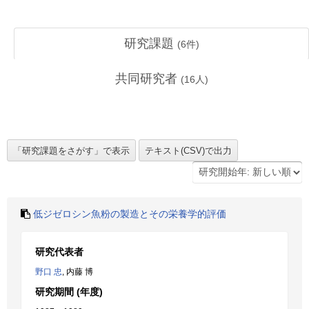
研究課題
(
6
件)
共同研究者
(
16
人)
低ジゼロシン魚粉の製造とその栄養学的評価
研究代表者
野口 忠
, 内藤 博
研究期間 (年度)