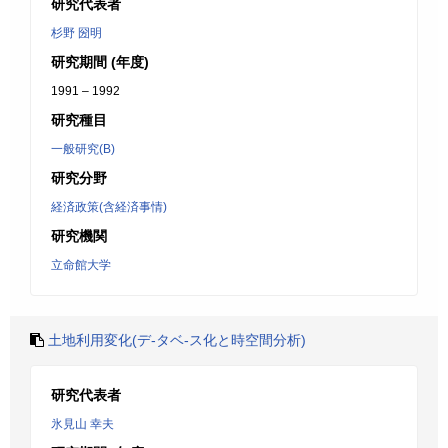
研究代表者
杉野 圀明
研究期間 (年度)
1991 – 1992
研究種目
一般研究(B)
研究分野
経済政策(含経済事情)
研究機関
立命館大学
土地利用変化(デ-タベ-ス化と時空間分析)
研究代表者
氷見山 幸夫