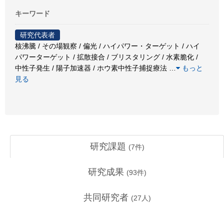
キーワード
研究代表者
核沸騰 / その場観察 / 偏光 / ハイパワー・ターゲット / ハイ
パワーターゲット / 拡散接合 / ブリスタリング / 水素脆化 /
中性子発生 / 陽子加速器 / ホウ素中性子捕捉療法
…
もっと
見る
研究課題
(
7
件)
研究成果
(
93
件)
共同研究者
(
27
人)