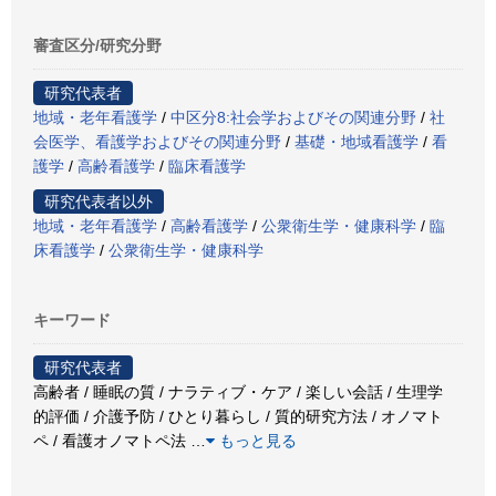
審査区分/研究分野
研究代表者
地域・老年看護学
/
中区分8:社会学およびその関連分野
/
社
会医学、看護学およびその関連分野
/
基礎・地域看護学
/
看
護学
/
高齢看護学
/
臨床看護学
研究代表者以外
地域・老年看護学
/
高齢看護学
/
公衆衛生学・健康科学
/
臨
床看護学
/
公衆衛生学・健康科学
キーワード
研究代表者
高齢者 / 睡眠の質 / ナラティブ・ケア / 楽しい会話 / 生理学
的評価 / 介護予防 / ひとり暮らし / 質的研究方法 / オノマト
ペ / 看護オノマトペ法
…
もっと見る